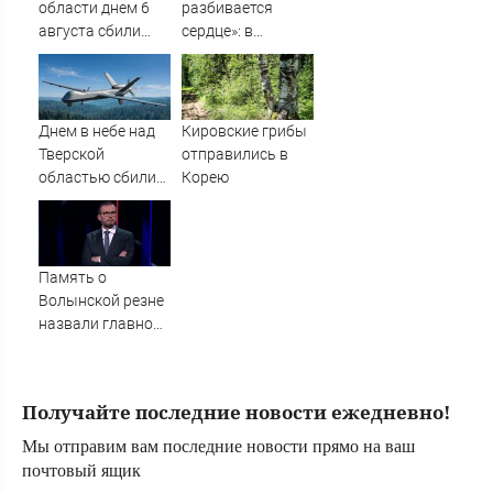
области днем 6
разбивается
августа сбили
сердце»: в
украинские БПЛА
Таиланде
простились с
убитыми
россиянами
Днем в небе над
Кировские грибы
Романом и
Тверской
отправились в
Дианой
областью сбили
Корею
БПЛА
Память о
Волынской резне
назвали главной
темой в
политической
борьбе Польши -
Получайте последние новости ежедневно!
Новости на
Вести.ru
Мы отправим вам последние новости прямо на ваш
почтовый ящик