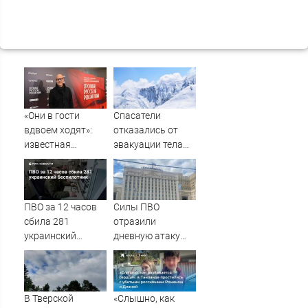
«Они в гости
Спасатели
вдвоем ходят»:
отказались от
известная
эвакуации тела
журналистка
Натальи
подтвердила
Наговицыной с
роман
семитысячника
Бондарчука и
ПВО за 12 часов
Силы ПВО
Исаковой
сбила 281
отразили
украинский
дневную атаку
беспилотник
БПЛА на
Рязанскую
область
В Тверской
«Слышно, как