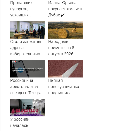
Пропавших
Илана Юрьева
супругов,
покупает жилье в
уехавших
Дубае ✔️
отдыхать на
природу, нашли
мертвыми на
заднем сиденье
Стали известны
Народные
автомобиля
адреса
приметы на 8
избирательных
августа 2026
участков в Марий
года: что нельзя
Эл: список
делать в
Ермолаев день
Россиянина
Пьяная
арестовали за
новокузнечанка
звезды в Telegram
предъявила
— что он
претензии брату
натворил
за пьянство, а
потом ударила
ножом в живот
У россиян
началась