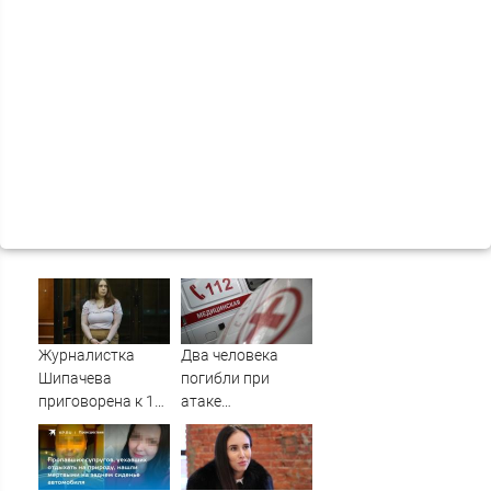
Журналистка
Два человека
Шипачева
погибли при
приговорена к 12
атаке
годам колонии за
беспилотника по
госизмену
дому в Керчи