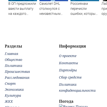
В ОП предложили
Самолет DHL
Россиянам
Ла
ввести выплату
столкнулся с
перечисли
при
на каждого
неизвестным
ошибки, которые
ору
школьника к 1
объектом над
могут лишить их
вм
сентября: о какой
Лейпцигом -
пенсионных
сумме идет речь
Новости на
выплат
Вести.ru
Разделы
Информация
Главная
О проекте
Общество
Контакты
Политика
Партнёры
Происшествия
Сбор средств
Расследования
Спорт
Политика
Экономика
конфиденциальности
Культура
Погода
ЖКХ