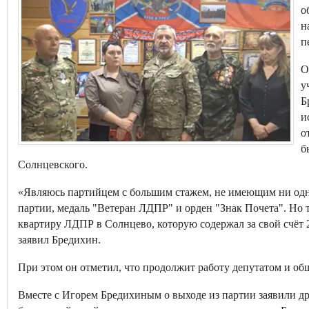
о
н
п
О
у
Б
и
о
б
Солнцевского.
«Являюсь партийцем с большим стажем, не имеющим ни одн
партии, медаль "Ветеран ЛДПР" и орден "Знак Почета". Но 
квартиру ЛДПР в Солнцево, которую содержал за свой счёт 2
заявил Бредихин.
При этом он отметил, что продолжит работу депутатом и об
Вместе с Игорем Бредихиным о выходе из партии заявили др