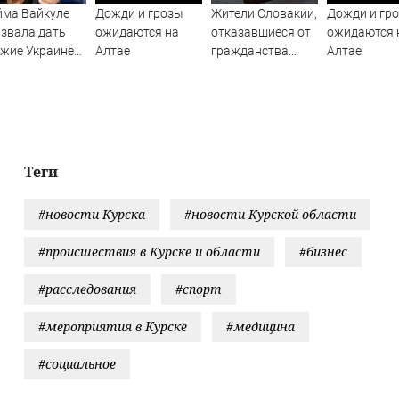
йма Вайкуле
Дожди и грозы
Жители Словакии,
Дожди и гр
звала дать
ожидаются на
отказавшиеся от
ожидаются 
жие Украине
Алтае
гражданства
Алтае
есто музыки
России, хотят его
вернуть
Теги
#новости Курска
#новости Курской области
#происшествия в Курске и области
#бизнес
#расследования
#спорт
#мероприятия в Курске
#медицина
#социальное