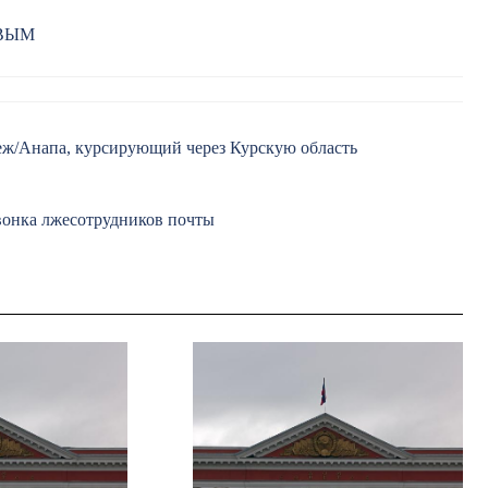
РВЫМ
еж/Анапа, курсирующий через Курскую область
вонка лжесотрудников почты