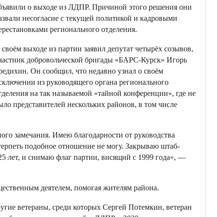
бъявили о выходе из ЛДПР. Причиной этого решения они
азвали несогласие с текущей политикой и кадровыми
ерестановками регионального отделения.
 своём выходе из партии заявил депутат четырёх созывов,
частник добровольческой бригады «БАРС-Курск» Игорь
редихин. Он сообщил, что недавно узнал о своём
сключении из руководящего органа регионального
тделения на так называемой «тайной конференции», где не
ыло представителей нескольких районов, в том числе
ого замечания. Имею благодарности от руководства
терпеть подобное отношение не могу. Закрываю штаб-
5 лет, и снимаю флаг партии, висящий с 1999 года», —
щественным деятелем, помогая жителям района.
угие ветераны, среди которых Сергей Потемкин, ветеран