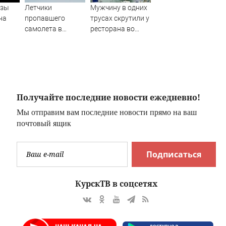
озы
Летчики
Мужчину в одних
на
пропавшего
трусах скрутили у
самолета в
ресторана во
Иркутской
Владивостоке,
области вышли
затем он
на связь -
оказался в
Новости на
реанимации
Вести.ru
Получайте последние новости ежедневно!
Мы отправим вам последние новости прямо на ваш
почтовый ящик
Подписаться
КурскТВ в соцсетях