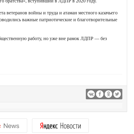
го братства», вступивший в ЛДПР в 2020 году.
а ветеранов войны и труда и атаман местного казачьего
роводились важные патриотические и благотворительные
бщественную работу, но уже вне рамок ЛДПР — без