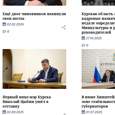
Ещё двое чиновников покинули
Курская область
свои посты
кадровые назнач
неделе определят
02.02.2026
Минкультуры и 
0
руководителей
27.10.2025
0
Первый вице-мэр Курска
В июне Хинштейн
Николай Цыбин ушёл в
зоне стабильнос
отставку
губернаторов
02.09.2025
01.07.2025