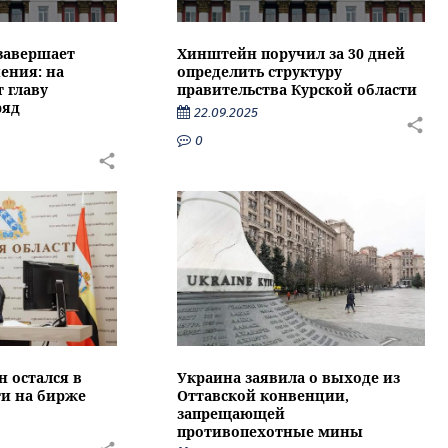
 завершает
Хинштейн поручил за 30 дней
ения: на
определить структуру
 главу
правительства Курской области
ряд
22.09.2025
0
 остался в
Украина заявила о выходе из
ти на бирже
Оттавской конвенции,
запрещающей
противопехотные мины