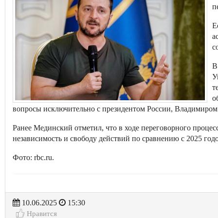
п
Е
а
с
В
У
т
о
вопросы исключительно с президентом России, Владимиро
Ранее Мединский отметил, что в ходе переговорного процес
независимость и свободу действий по сравнению с 2025 год
Фото: rbc.ru.
10.06.2025
15:30
Нравится