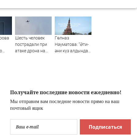
рова
Шесть человек
Гөлназ
пострадали при
Нәүмәтова: “Әти-
о
атаке дрона на
әни күз алдында
на
Ильский НПЗ
батып үлә яздым”
Получайте последние новости ежедневно!
Мы отправим вам последние новости прямо на ваш
почтовый ящик
Подписаться