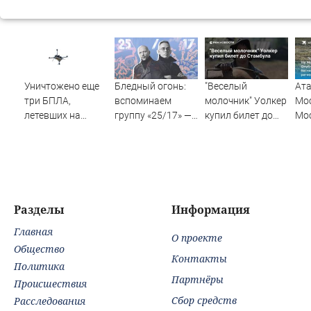
Уничтожено еще
Бледный огонь:
"Веселый
Ата
три БПЛА,
вспоминаем
молочник" Уолкер
Мос
летевших на
группу «25/17» —
купил билет до
Мо
Москву
великую и (часто)
Стамбула
рег
ужасную
авг
год
уда
пос
нов
Разделы
Информация
от
Главная
бе
О проекте
ВС
Общество
Контакты
Политика
Партнёры
Происшествия
Сбор средств
Расследования