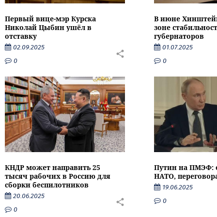
Первый вице-мэр Курска
В июне Хинштейн
Николай Цыбин ушёл в
зоне стабильнос
отставку
губернаторов
02.09.2025
01.07.2025
0
0
КНДР может направить 25
Путин на ПМЭФ: 
тысяч рабочих в Россию для
НАТО, переговор
сборки беспилотников
19.06.2025
20.06.2025
0
0