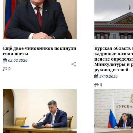
Ещё двое чиновников покинули
Курская область
свои посты
кадровые назнач
неделе определят
02.02.2026
Минкультуры и 
0
руководителей
27.10.2025
0