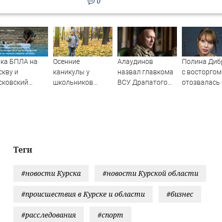
0
ка БПЛА на
Осенние
Алаудинов
Полина Диб
кву и
каникулы у
назвал главкома
с восторгом
сковский
школьников
ВСУ Драпатого
отозвалась 
ион с 1 по 8
будут длиннее
страшнейшим
девушке сы
уста 2026
зимних
националистом и
а: карта
русофобом
ров,
ледние
ости об
Теги
ражении
спилотников
#новости Курска
#новости Курской области
У
#происшествия в Курске и области
#бизнес
#расследования
#спорт