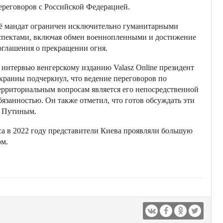
ереговоров с Российской Федерацией.
ё мандат ограничен исключительно гуманитарными
спектами, включая обмен военнопленными и достижение
оглашения о прекращении огня.
 интервью венгерскому изданию Valasz Online президент
краины подчеркнул, что ведение переговоров по
ерриториальным вопросам является его непосредственной
бязанностью. Он также отметил, что готов обсуждать эти
м Путиным.
са в 2022 году представители Киева проявляли большую
ом.