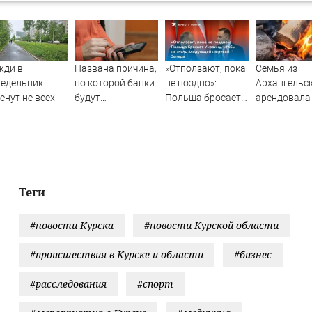
жди в
Названа причина,
«Отползают, пока
Семья из
недельник
по которой банки
не поздно»:
Архангельс
енут не всех
будут
Польша бросает
арендовала
блокировать
Украину, чтобы не
отдыха цел
переводы
стать следующей
остров в Ка
жертвой Запада
Теги
#новости Курска
#новости Курской области
#происшествия в Курске и области
#бизнес
#расследования
#спорт