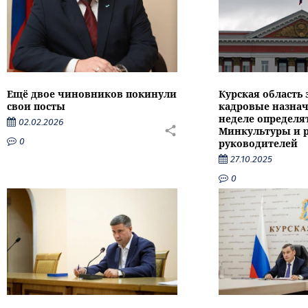
Ещё двое чиновников покинули
Курская область
свои посты
кадровые назнач
неделе определят
02.02.2026
Минкультуры и 
0
руководителей
27.10.2025
0