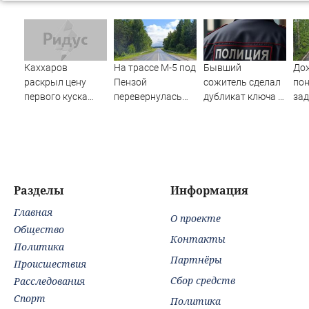
Каххаров
На трассе М-5 под
Бывший
До
раскрыл цену
Пензой
сожитель сделал
по
первого куска
перевернулась
дубликат ключа и
зад
торта Клавы Коки
фура - Столица58
обокрал уфимку
и Масленникова
Разделы
Информация
Главная
О проекте
Общество
Контакты
Политика
Партнёры
Происшествия
Сбор средств
Расследования
Спорт
Политика