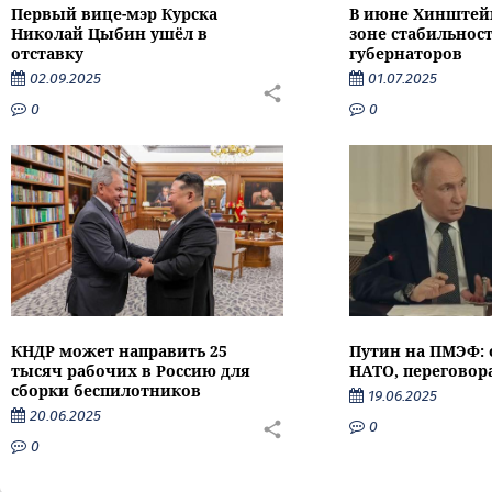
Первый вице-мэр Курска
В июне Хинштейн
Николай Цыбин ушёл в
зоне стабильнос
отставку
губернаторов
02.09.2025
01.07.2025
0
0
КНДР может направить 25
Путин на ПМЭФ: 
тысяч рабочих в Россию для
НАТО, переговор
сборки беспилотников
19.06.2025
20.06.2025
0
0