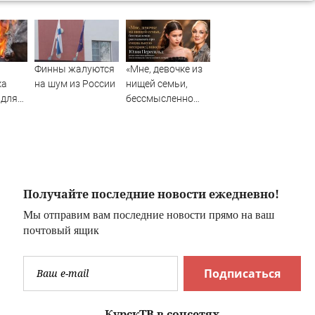
Финны жалуются
«Мне, девочке из
ка
на шум из России
нищей семьи,
 для
бессмысленно
ый
рассказывать
релии
про социальную
несправедливость»:
Юлия Пересильд
резко ответила
критикам после
Получайте последние новости ежедневно!
скандала с
Мы отправим вам последние новости прямо на ваш
поступлением д
почтовый ящик
Подписаться
КурскТВ в соцсетях