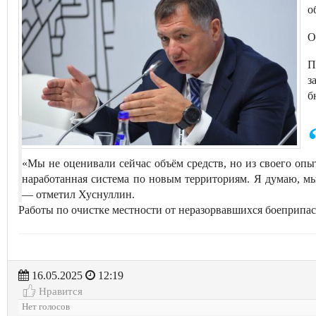
о
О
П
з
б
«Мы не оценивали сейчас объём средств, но из своего опыт
наработанная система по новым территориям. Я думаю, мы 
— отметил Хуснуллин.
Работы по очистке местности от неразорвавшихся боеприпа
16.05.2025
12:19
Нравится
Нет голосов