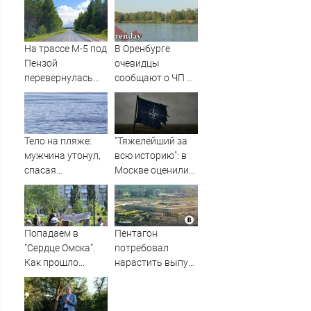
судьбу военных
автозаводу -
баз
Мерц сам
накаркал этот
удар: Вот что там
На трассе М-5 под
В Оренбурге
собирали
Пензой
очевидцы
перевернулась
сообщают о ЧП на
фура - Столица58
озере Старица
Тело на пляже:
"Тяжелейший за
мужчина утонул,
всю историю": в
спасая
Москве оценили
маленькую дочку
масштаб кризиса
09/08/2026 –
в НАТО
Новости
Попадаем в
Пентагон
"Сердце Омска".
потребовал
Как прошло
нарастить выпуск
открытие сквера
оружия из-за
у СКК имени
дефицита после
Блинова -
ударов по Ирану