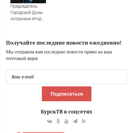
Общество
Председатель
Городской Думы
Астрахани Игорь
Седов отметил
вклад строителей
в формирование
Получайте последние новости ежедневно!
архитектурного
облика города
Мы отправим вам последние новости прямо на ваш
почтовый ящик
Подписаться
КурскТВ в соцсетях