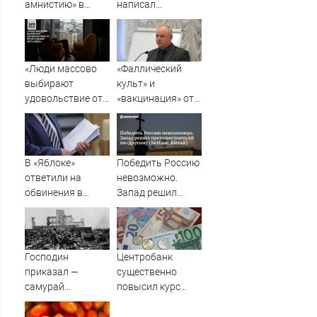
амнистию» в
написал
России до 1
музыкант Михаил
сентября 2031
Гребенщиков -
года
ВестиПК в
Воронеже
«Люди массово
«Фаллический
выбирают
культ» и
удовольствие от
«вакцинация» от
пропускания чего-
Грефа для
либо»
«дорогих
россиян»
В «Яблоке»
Победить Россию
ответили на
невозможно.
обвинения в
Запад решил
иностранном
противостоять ей
финансировании
по-другому
(NetEase, Китай)
Господин
Центробанк
приказал —
существенно
самурай
повысил курс
исполнил: почему
евро
японцы забыли,