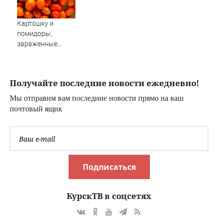
кто сжег
Хиросиму
Картошку и
помидоры,
зараженные
опасными
заболеваниями,
не пустили в
Получайте последние новости ежедневно!
Амурскую
область из Китая
Мы отправим вам последние новости прямо на ваш
(ФОТО)
почтовый ящик
Подписаться
КурскТВ в соцсетях