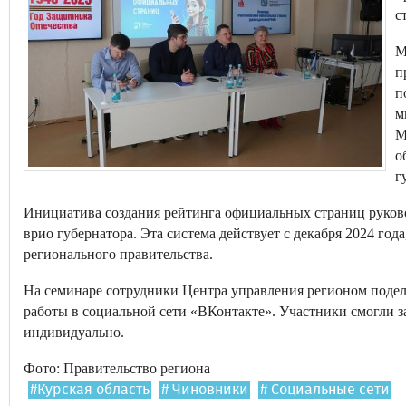
с
М
п
п
м
М
о
г
Инициатива создания рейтинга официальных страниц руков
врио губернатора. Эта система действует с декабря 2024 года
регионального правительства.
На семинаре сотрудники Центра управления регионом подел
работы в социальной сети «ВКонтакте». Участники смогли з
индивидуально.
Фото: Правительство региона
#Курская область
# Чиновники
# Социальные сети