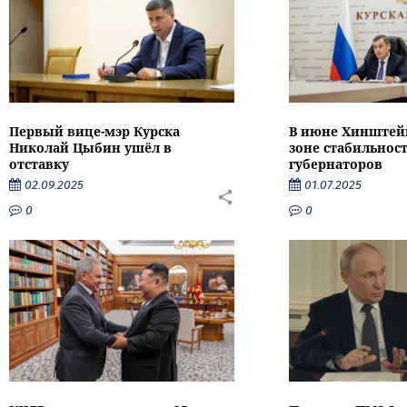
Первый вице-мэр Курска
В июне Хинштейн
Николай Цыбин ушёл в
зоне стабильнос
отставку
губернаторов
02.09.2025
01.07.2025
0
0