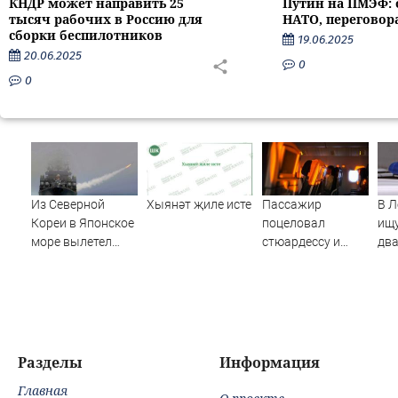
КНДР может направить 25
Путин на ПМЭФ: 
тысяч рабочих в Россию для
НАТО, переговор
сборки беспилотников
19.06.2025
20.06.2025
0
0
Из Северной
Хыянәт җиле исте
Пассажир
В Л
Кореи в Японское
поцеловал
ищ
море вылетел
стюардессу и
два
неопознанный
попал под арест -
лет
снаряд
АБН 24
Разделы
Информация
Главная