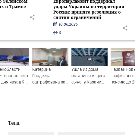
о Зеленском,
Европарламент поддержал
ах и Трампе
удары Украины по территории
России: принята резолюция о
снятии ограничений
18.06.2025
0
енобласти
Катерина
Ушла из дома,
Назван нов
ут пропавшего
Гордеева
оставив спящего
график вых
 дня назад 9-
оштрафована за
сына: в Казани
пенсию до 2
него мальчика
пропаганду ЛГБТ
мать пойдет под
года у женщ
в интернете -
суд за гибель
реестр по г
Новости на
малыша
рождения -
Вести.ru
07/08/2026 –
PrimaMedia.
Новости
Теги