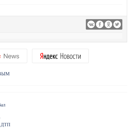
РВЫМ
бал
е
в ДТП