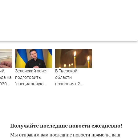
ый
Зеленский хочет
В Тверской
ода на
подготовить
области
030
"специальную
похоронят 2
ин -
санкционную
бойцов, погибших
оду
операцию" против
на СВО
России - Новости
ru
на Вести.ru
Получайте последние новости ежедневно!
Мы отправим вам последние новости прямо на ваш