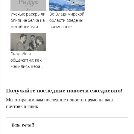
каникулы»
Ученые раскрыли
Во Владимирской
влияние белка на
области введены
метаболизм и
временные
процессы
ограничения на
старения
полеты малой
авиации
Свадьба в
общежитии: как
женились Вера
Алентова и
Владимир
Меньшов —
Получайте последние новости ежедневно!
студенческая
любовь,
Мы отправим вам последние новости прямо на ваш
прожившая
почтовый ящик
много лет