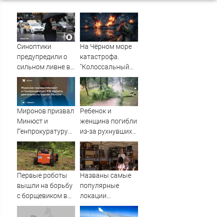
Синоптики
На Чёрном море
предупредили о
катастрофа.
сильном ливне в
"Колоссальный
Москве 7 августа
удар": Такого не
было за всю СВО
Миронов призвал
Ребенок и
Минюст и
женщина погибли
Генпрокуратуру
из-за рухнувших
РФ изучить
деревьев во
деятельность
время урагана в
партии Яблоко
Смоленске -
Новости на
Первые роботы
Названы самые
Вести.ru
вышли на борьбу
популярные
с борщевиком в
локации
Ленобласти
фестиваля
«Псковские