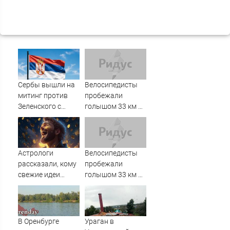
Сербы вышли на
Велосипедисты
митинг против
пробежали
Зеленского с
голышом 33 км по
портретами
Берлину на World
Путина
Naked Bike Ride
Астрологи
Велосипедисты
рассказали, кому
пробежали
свежие идеи
голышом 33 км по
помогут
Берлину на World
заработать
Naked Bike Ride
В Оренбурге
Ураган в