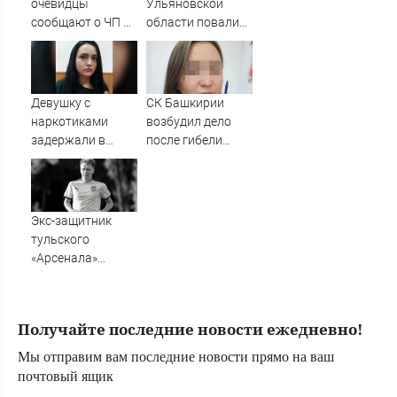
очевидцы
Ульяновской
сообщают о ЧП на
области повалил
озере Старица
столбы, деревья и
крыши
Девушку с
СК Башкирии
наркотиками
возбудил дело
задержали в
после гибели
Твери – Новости
плода в
Твери и городов
белорецкой
Тверской области
больнице
сегодня -
Экс-защитник
Afanasy.biz –
тульского
Тверские новости.
«Арсенала»
Новости Твери.
Кулешин умер на
Тверь новости.
26-м году жизни
Новости. Ново
Получайте последние новости ежедневно!
Мы отправим вам последние новости прямо на ваш
почтовый ящик