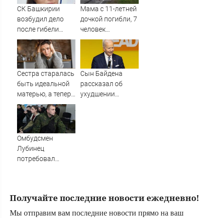
сцены
СК Башкирии
Мама с 11-летней
возбудил дело
дочкой погибли, 7
после гибели
человек
плода в
пострадали в ДТП
белорецкой
в Тюменской
больнице
области
Сестра старалась
Сын Байдена
быть идеальной
рассказал об
матерью, а теперь
ухудшении
рыдает, потому
здоровья отца
что у дочери к ней
куча претензий
Омбудсмен
Лубинец
потребовал
проверить все
военкоматы
Закарпатья - RT
Получайте последние новости ежедневно!
Russia -
Медиаплатформа
Мы отправим вам последние новости прямо на ваш