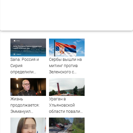
Sana: Россия и
Сербы вышли на
Сирия
митинг против
определили
Зеленского с
судьбу военных
портретами
баз
Путина
Жизнь
Ураган в
продолжается:
Ульяновской
Эммануил
области повалил
Виторган
столбы, деревья и
рассказывает
крыши
свою историю со