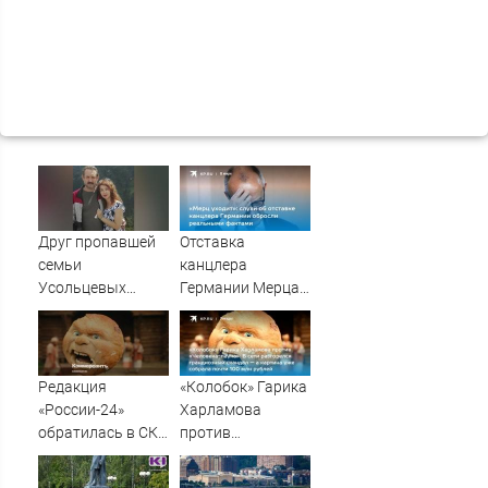
Друг пропавшей
Отставка
семьи
канцлера
Усольцевых
Германии Мерца:
получил
последние
аудиосообщение
новости на 7
от них
августа 2026 и
прогнозы
Редакция
«Колобок» Гарика
«России-24»
Харламова
обратилась в СКР
против
из-за травли
«Человека-паука»:
съемочной
В сети разгорелся