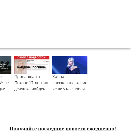
а
Пропавшая в
Ханна
СУ не
Пскове 17-летняя
рассказала, какие
ды:
девушка найдена
вещи у нее просят
С-400
мертвой
выкупить
хоту
регулярно
tch
ША)
Получайте последние новости ежедневно!