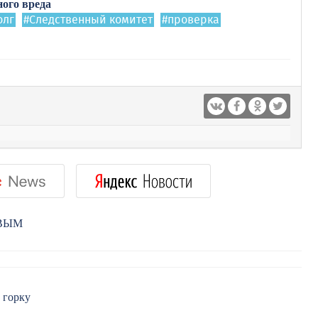
ого вреда
олг
#Следственный комитет
#проверка
РВЫМ
 горку