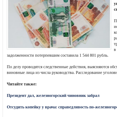
у
с
П
и
к
р
т
в
задолженности потерпевшим составила 1 544 801 рубль.
По делу проводятся следственные действия, выясняются обс
виновные лица из числа руководства. Расследование уголов
Читайте также:
Президент дал, железногорский чиновник забрал
Отсудить копейку у врача: справедливость по-железногор