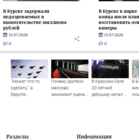
В Курске задержали
В Курске в парке
подозреваемых в
конца июля пла
вымогательстве миллиона
восстановить ос
рублей
камеры
13.07.2026
13.07.2026
0
0
"Может что-то
Почему зрители
В Красном Селе
В 
сделать": в
массово
20-летний
же
Европе
занижают оценки
дебошир напал на
ли
высказались о
новому "Колобку"
сотрудников
ква
нападении
скорой
сбе
России
кр
Разделы
Информация