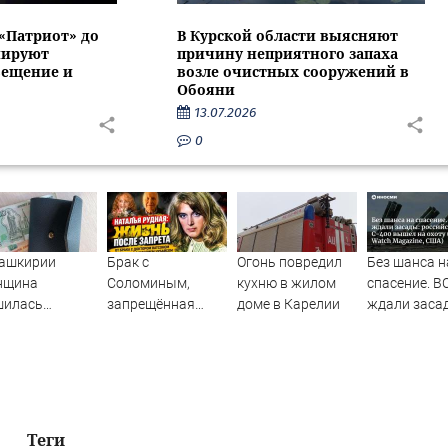
 «Патриот» до
В Курской области выясняют
нируют
причину неприятного запаха
вещение и
возле очистных сооружений в
Обояни
13.07.2026
0
Башкирии
Брак с
Огонь повредил
Без шанса н
нщина
Соломиным,
кухню в жилом
спасение. В
шилась
запрещённая
доме в Карелии
ждали заса
ртиры и
«Осень» и зять
российский 
режений из-за
Чубайс: как
вышел на о
иптомошенников
сейчас живёт
(Military Wa
актриса Наталья
Magazine, С
Рудная ✿✔️
TVCenter.ru
Теги