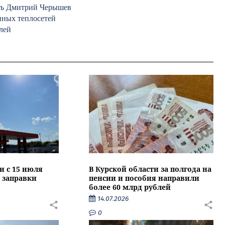
ать Дмитрий Черышев
нных теплосетей
лей
и с 15 июля
В Курской области за полгода на
 заправки
пенсии и пособия направили
более 60 млрд рублей
14.07.2026
0