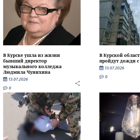
В Курске ушла из жизни
В Курской облас
бывший директор
пройдут дожди с
музыкального колледжа
13.07.2026
Людмила Чунихина
0
13.07.2026
0