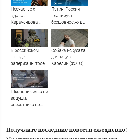
Несчастье с
Путин: Россия
вдовой
планирует
Караченцова:
бесшовное ж/д
появились
сообщение от
печальные
Балтики до
подробности о
Индийского
Людмиле
океана
В российском
Собака искусала
Поргиной
городе
дачницу в
задержаны трое
Карелии (ФОТО)
подростков,
готовивших
теракт против
военных
Школьник едва не
задушил
сверстника во
время драки в
Красноярске
Получайте последние новости ежедневно!