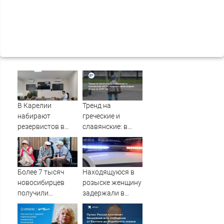
В Карелии
Тренд на
набирают
греческие и
резервистов в
славянские: в
огневые группы
курганском ЗАГСе
(ФОТО)
назвали самые
редкие имена за
2026 год
Более 7 тысяч
Находящуюся в
новосибирцев
розыске женщину
получили
задержали в
прибавку к
Мурманске
пенсии от СФР