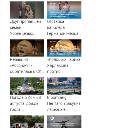
Друг пропавшей
Отставка
семьи
канцлера
Усольцевых
Германии Мерца:
получил
последние
аудиосообщение
новости на 7
от них
августа 2026 и
прогнозы
Редакция
«Колобок» Гарика
«России-24»
Харламова
обратилась в СКР
против
из-за травли
«Человека-паука»:
съемочной
В сети разгорелся
группы «Колобка»
грандиозный
скандал — а
Погода в Коми 8
Bloomberg:
картина уже
августа: дождь,
Пентагон закупит
собрала почти
гроза,
лазерные
100 млн рублей
порывистый
противодроновые
ветер
установки на
$400 млн - RT