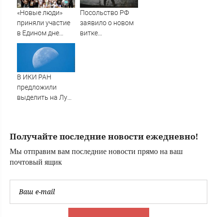
Russia -
«Новые люди»
Посольство РФ
Медиаплатформа
приняли участие
заявило о новом
МирТесен
в Едином дне
витке
помощи приютам
антироссийской
для животных
истерии в
Германии
В ИКИ РАН
предложили
выделить на Луне
район для
падения старых
аппаратов и
Получайте последние новости ежедневно!
ступеней ракет
Мы отправим вам последние новости прямо на ваш
почтовый ящик