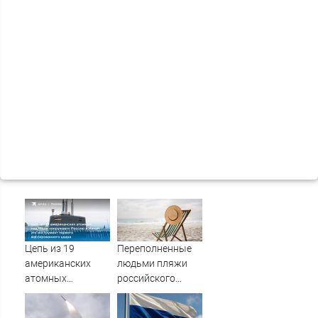
Цепь из 19
Переполненные
американских
людьми пляжи
атомных
российского
подлодок
курортного
«окружает»
города сняли на