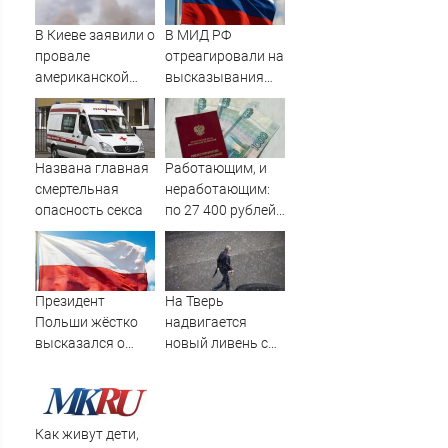
Россию и Китай:
видео
это инструмент
В Киеве заявили о
В МИД РФ
первого
провале
отреагировали на
массированного
американской
высказывания
удара
операции «Убей
властей Японии
лучника» против
про атаку на
России
Хиросиму
Названа главная
Работающим, и
смертельная
неработающим:
опасность секса
по 27 400 рублей
вручат
пенсионерам в
сентябре -
PrimaMedia.ru
Президент
На Тверь
Польши жёстко
надвигается
высказался о
новый ливень с
бандеровцах и их
грозой и градом
идеологии
Как живут дети,