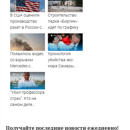
для ВСУ: Этот
генерал уже
дошёл до Киева. И
В США оценили
Строительство
освобождал
производство
парка «Бирлик»
Курщину
ракет в России с
идет по графику
производством
"Пэтриотов"
Появилось видео
Хронология
со взрывом
убийства экс-
Mercedes с
мэра Самары
гендиректором
Виктора Тархова
«Уралдронзавода»
и его жены: шесть
на Урале
шокирующих
фактов, новые
"Убил профессора
подробности
страх": Кто на
самом деле
виноват в смерти
ученого Зезина,
остановившего
Получайте последние новости ежедневно!
мальчишек на