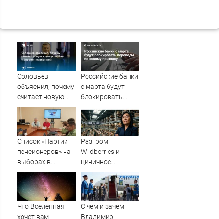
Соловьёв
Российские банки
объяснил, почему
с марта будут
считает новую
блокировать
крупную войну в
переводы по
Европе
новому признаку
неизбежной
Список «Партии
Разгром
пенсионеров» на
Wildberries и
выборах в
циничное
Заксобрание
обращение к
возглавил 48-
русским
летний Алексей
Осмоловский
Что Вселенная
С чем и зачем
хочет вам
Владимир