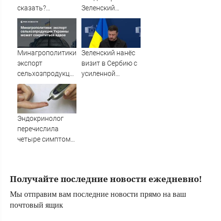
сказать?
Зеленский
Выберите карту
прилетел в
Таро - и
Белград - Лента
прочитайте
новостей Крыма
послание -
Минагрополитики:
Зеленский нанёс
AmurMedia.ru
экспорт
визит в Сербию с
сельхозпродукции
усиленной
Украины может
охраной
сократиться
вдвое
Эндокринолог
перечислила
четыре симптома
сахарного
диабета
Получайте последние новости ежедневно!
Мы отправим вам последние новости прямо на ваш
почтовый ящик