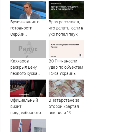
фура - Столица58
Вучич заявил о
Врач рассказал,
готовности
что делать, если в
Сербии
ухо попал паук
содействовать
интеграции
Украины в
Евросоюз -
Каххаров
ВС РФ нанесли
Новости на
раскрыл цену
удар по объектам
Вести.ru
первого куска
ТЭКа Украины
торта Клавы Коки
и Масленникова
Официальный
В Татарстане за
визит
второй квартал
предвыборного
выявили 19
характера
поддельных
банкнот
09/08/2026 –