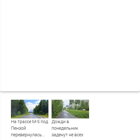
На трассе М-5 под
Дожди в
Пензой
понедельник
перевернулась
заденут не всех