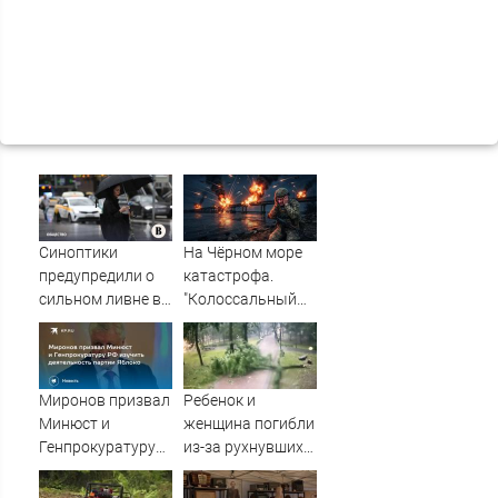
Синоптики
На Чёрном море
предупредили о
катастрофа.
сильном ливне в
"Колоссальный
Москве 7 августа
удар": Такого не
было за всю СВО
Миронов призвал
Ребенок и
Минюст и
женщина погибли
Генпрокуратуру
из-за рухнувших
РФ изучить
деревьев во
деятельность
время урагана в