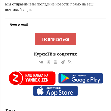
любовь,
Мы отправим вам последние новости прямо на ваш
прожившая
почтовый ящик
много лет
Подписаться
КурскТВ в соцсетях
Теги