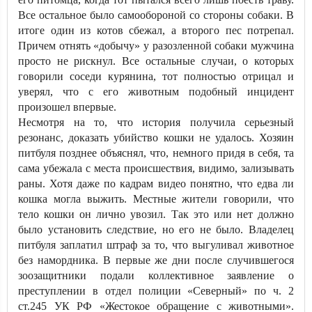
Все остальное было самообороной со стороны собаки. В
итоге один из котов сбежал, а второго пес потрепал.
Причем отнять «добычу» у разозленной собаки мужчина
просто не рискнул. Все остальные случаи, о которых
говорили соседи курянина, тот полностью отрицал и
уверял, что с его животным подобный инцидент
произошел впервые.
Несмотря на то, что история получила серьезный
резонанс, доказать убийство кошки не удалось. Хозяин
питбуля позднее объяснял, что, немного придя в себя, та
сама убежала с места происшествия, видимо, зализывать
раны. Хотя даже по кадрам видео понятно, что едва ли
кошка могла выжить. Местные жители говорили, что
тело кошки он лично увозил. Так это или нет должно
было установить следствие, но его не было. Владелец
питбуля заплатил штраф за то, что выгуливал животное
без намордника. В первые же дни после случившегося
зоозащитники подали коллективное заявление о
преступлении в отдел полиции «Северный» по ч. 2
ст.245 УК РФ «Жестокое обращение с животными».