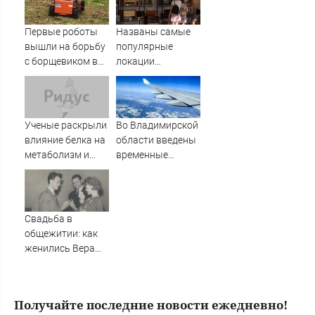
партии Яблоко
Смоленске -
Новости на
Первые роботы
Названы самые
Вести.ru
вышли на борьбу
популярные
с борщевиком в
локации
Ленобласти
фестиваля
«Псковские
каникулы»
Ученые раскрыли
Во Владимирской
влияние белка на
области введены
метаболизм и
временные
процессы
ограничения на
старения
полеты малой
авиации
Свадьба в
общежитии: как
женились Вера
Алентова и
Владимир
Меньшов —
Получайте последние новости ежедневно!
студенческая