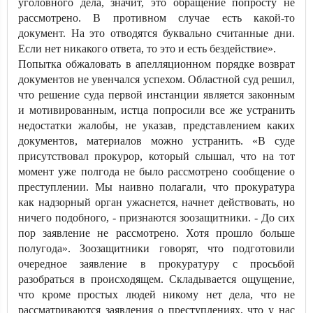
уголовного дела, значит, это обращение попросту не
рассмотрено. В противном случае есть какой-то
документ. На это отводятся буквально считанные дни.
Если нет никакого ответа, то это и есть бездействие».
Попытка обжаловать в апелляционном порядке возврат
документов не увенчался успехом. Областной суд решил,
что решение суда первой инстанции является законным
и мотивированным, истца попросили все же устранить
недостатки жалобы, не указав, представлением каких
документов, материалов можно устранить. «В суде
присутствовал прокурор, который слышал, что на тот
момент уже полгода не было рассмотрено сообщение о
преступлении. Мы наивно полагали, что прокуратура
как надзорный орган ужаснется, начнет действовать, но
ничего подобного, - признаются зоозащитники. - До сих
пор заявление не рассмотрено. Хотя прошло больше
полугода». Зоозащитники говорят, что подготовили
очередное заявление в прокуратуру с просьбой
разобраться в происходящем. Складывается ощущение,
что кроме простых людей никому нет дела, что не
рассматриваются заявления о преступлениях, что у нас