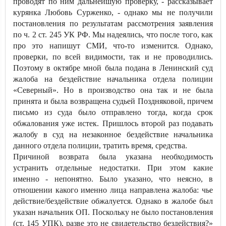
проводят по ним дальнейшую проверку, - рассказывает
курянка Любовь Сурженко, - однако мы не получили
постановления по результатам рассмотрения заявления
по ч. 2 ст. 245 УК РФ. Мы надеялись, что после того, как
про это напишут СМИ, что-то изменится. Однако,
проверки, по всей видимости, так и не проводились.
Поэтому в октябре мной была подана в Ленинский суд
жалоба на бездействие начальника отдела полиции
«Северный». Но в производство она так и не была
принята и была возвращена судьей Поздняковой, причем
письмо из суда было отправлено тогда, когда срок
обжалования уже истек. Пришлось второй раз подавать
жалобу в суд на незаконное бездействие начальника
данного отдела полиции, тратить время, средства.
Причиной возврата была указана необходимость
устранить отдельные недостатки. При этом какие
именно - непонятно. Было указано, что неясно, в
отношении какого именно лица направлена жалоба: чье
действие/бездействие обжалуется. Однако в жалобе был
указан начальник ОП. Поскольку не было постановления
(ст. 145 УПК), разве это не свидетельство бездействия?»