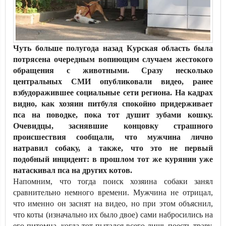
Чуть больше полугода назад Курская область была
потрясена очередным вопиющим случаем жестокого
обращения с животными. Сразу несколько
центральных СМИ опубликовали видео, ранее
взбудоражившее социальные сети региона. На кадрах
видно, как хозяин питбуля спокойно придерживает
пса на поводке, пока тот душит зубами кошку.
Очевидцы, заснявшие концовку страшного
происшествия сообщали, что мужчина лично
натравил собаку, а также, что это не первый
подобный инцидент: в прошлом тот же курянин уже
натаскивал пса на других котов.
Напомним, что тогда поиск хозяина собаки занял
сравнительно немного времени. Мужчина не отрицал,
что именно он заснят на видео, но при этом объяснил,
что коты (изначально их было двое) сами набросились на
его питомца, когда тот пытался всего лишь поесть траву.