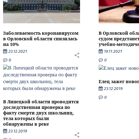
Заболеваемость коронавирусом
В Орловской обл
в Орловской области снизилась
судом предстане
на 10%
учебно-методиче
23.12.2021
19.11.2021
0
0
Елец зажег ново
23.12.2019
0
В Липецкой области проводится
доследственная проверка по
факту смерти двух школьниц,
тела которых были
обнаружены в реке
23.12.2019