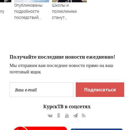
ь
Опубликованы
Школы и
плу
подробности
поликлиники
последствий
станут
самой
обязательным
массированной
условием для
атаки ВСУ на
строительства
Ярославскую
жилых кварталов
область
Получайте последние новости ежедневно!
Мы отправим вам последние новости прямо на ваш
почтовый ящик
Подписаться
КурскТВ в соцсетях