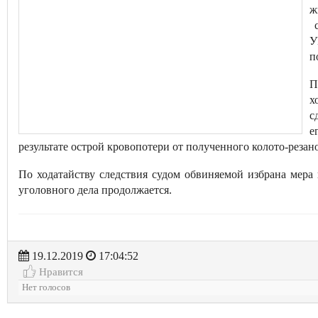
ж
с
У
п
П
х
с
е
результате острой кровопотери от полученного колото-резан
По ходатайству следствия судом обвиняемой избрана мера 
уголовного дела продолжается.
19.12.2019
17:04:52
Нравится
Нет голосов