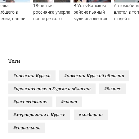
бака,
18-летняя
В Усть-Канском
Автомобил
ибшего в
россиянка умерла
районе пьяный
влетел в то
елии, нашли в
после резкого
мужчина жестоко
людей в
асательном
подъема
избил свою
российском
лете
температуры
беременную
городе
(ФОТО, ВИДЕО)
сожительницу
Теги
#новости Курска
#новости Курской области
#происшествия в Курске и области
#бизнес
#расследования
#спорт
#мероприятия в Курске
#медицина
#социальное