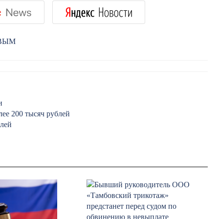
РВЫМ
и
лее 200 тысяч рублей
блей