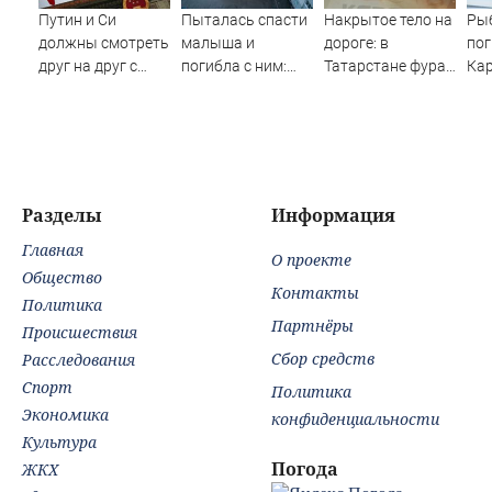
Путин и Си
Пыталась спасти
Накрытое тело на
Ры
должны смотреть
малыша и
дороге: в
пог
друг на друг с
погибла с ним:
Татарстане фура
Кар
подозрением:
женщина
раздавила
сп
Зеленский
разбилась
женщину - видео
жи
поставил задачу
насмерть на
06/08/2026 –
своим
глазах у детей
Новости
дипломатам
06/08/2026 –
Новости
Разделы
Информация
Главная
О проекте
Общество
Контакты
Политика
Партнёры
Происшествия
Сбор средств
Расследования
Спорт
Политика
Экономика
конфиденциальности
Культура
Погода
ЖКХ