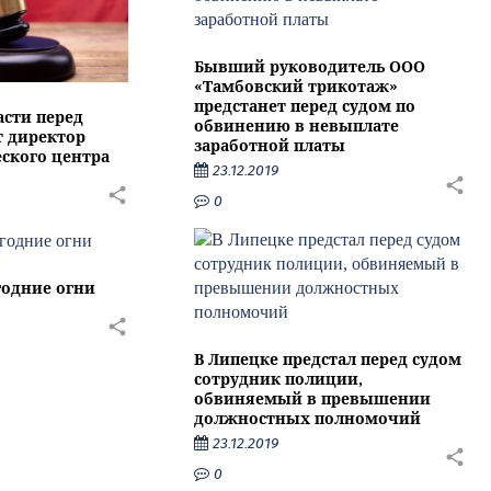
Бывший руководитель ООО
«Тамбовский трикотаж»
предстанет перед судом по
асти перед
обвинению в невыплате
т директор
заработной платы
ского центра
23.12.2019
0
годние огни
В Липецке предстал перед судом
сотрудник полиции,
обвиняемый в превышении
должностных полномочий
23.12.2019
0