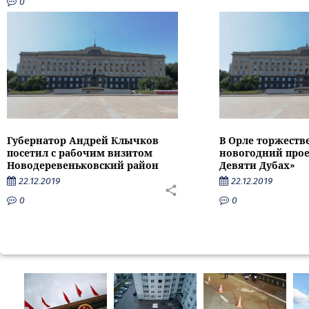
0
Губернатор Андрей Клычков
В Орле торжеств
посетил с рабочим визитом
новогодний прое
Новодеревеньковский район
Девяти Дубах»
22.12.2019
22.12.2019
0
0