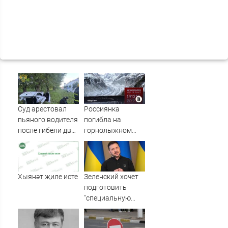
Суд арестовал
Россиянка
пьяного водителя
погибла на
после гибели двух
горнолыжном
пассажиров в
курорте во
Башкирии
Франции
Хыянәт җиле исте
Зеленский хочет
подготовить
"специальную
санкционную
операцию" против