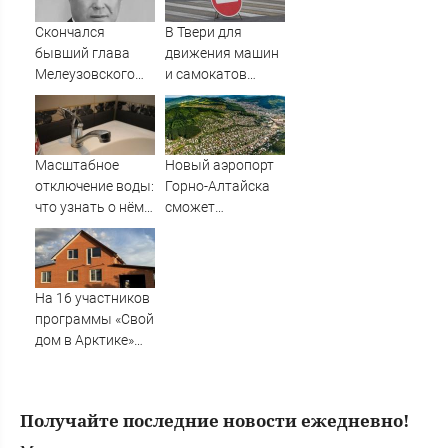
России - Новости
на Вести.ru
Скончался
В Твери для
бывший глава
движения машин
Мелеузовского
и самокатов
района Башкирии
закрывают 3
Малик Вахитов
улицы
Масштабное
Новый аэропорт
отключение воды:
Горно-Алтайска
что узнать о нём
сможет
воронежцам
обслуживать до
2,5 млн
пассажиров в год
- Новости на
На 16 участников
Вести.ru
программы «Свой
дом в Арктике»
подали в суд
Получайте последние новости ежедневно!