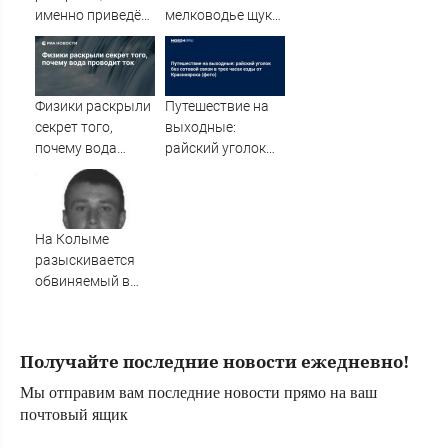
именно приведёт
мелководье щуку
Украину к
весом почти 9
поражению
кило
Физики раскрыли
Путешествие на
секрет того,
выходные:
почему вода
райский уголок
проводит ток
без сотовой связи
в трех часах езды
от Красноярска
(фото)
На Колыме
разыскивается
обвиняемый в
совершении
преступления -
MagadanMedia.ru
Получайте последние новости ежедневно!
Мы отправим вам последние новости прямо на ваш
почтовый ящик