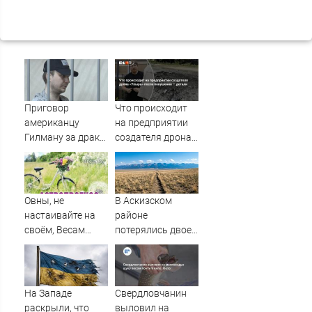
Приговор
Что происходит
американцу
на предприятии
Гилману за драки
создателя дрона
в воронежском
«Упырь» после
СИЗО
покушения —
потребовали
детали
ужесточить -
Овны, не
В Аскизском
Новости на
настаивайте на
районе
Вести.ru
своём, Весам
потерялись двое
захочется
мужчин
красоты, а Раки
могут
переживать из-за
На Западе
Свердловчанин
мелочей
раскрыли, что
выловил на