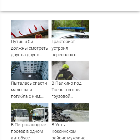
Путин и Си
Тракторист
должны смотреть
устроил
друг на друг с
переполох в
подозрением:
родном поселке с
Зеленский
погоней и
поставил задачу
стрельбой
своим
Пыталась спасти
В Палкино под
дипломатам
малыша и
Тверью сгорел
погибла с ним:
грузовой
женщина
автомобиль –
разбилась
Новости Твери и
насмерть на
городов Тверской
глазах у детей
области сегодня -
В Петрозаводске
В Усть-
06/08/2026 –
Afanasy.biz –
проезд в одном
Коксинском
Новости
Тверские новости.
автобусе
районе мужчина