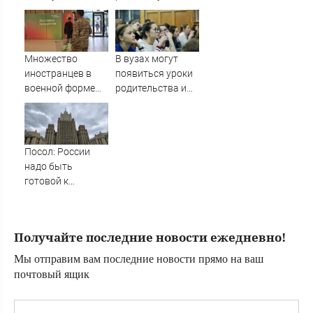
Новости Твери.
подешевеет до 40
выпал из лодки в
Тверь новости.
рублей
Катунь и пропал
Новос
Множество
В вузах могут
иностранцев в
появиться уроки
военной форме
родительства и
замечено в
семейной жизни
Мурманске
Посол: России
надо быть
готовой к
затяжным
боевым
действиям
Получайте последние новости ежедневно!
Мы отправим вам последние новости прямо на ваш
почтовый ящик