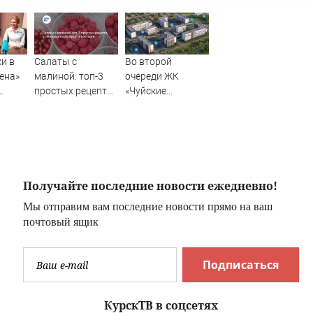
и в
Салаты с
Во второй
ена»
малиной: топ-3
очереди ЖК
простых рецепта,
«Чуйские
и в
от которых гости
кварталы»
будут в восторге
открыты
продажи
Получайте последние новости ежедневно!
Мы отправим вам последние новости прямо на ваш
почтовый ящик
Подписаться
КурскТВ в соцсетях