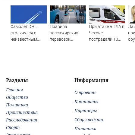
Самолет DHL
Правила
При атаке БПЛА в
Ла
столкнулся с
пассажирских
Чехове
при
неизвестным
перевозок
пострадали 10
ору
объектом над
изменятся в РФ с
человек, один в
вм
Лейпцигом -
1 сентября
тяжелом
Новости на
состоянии -
Вести.ru
Новости на
Вести.ru
Разделы
Информация
Главная
О проекте
Общество
Контакты
Политика
Партнёры
Происшествия
Сбор средств
Расследования
Спорт
Политика
Экономика