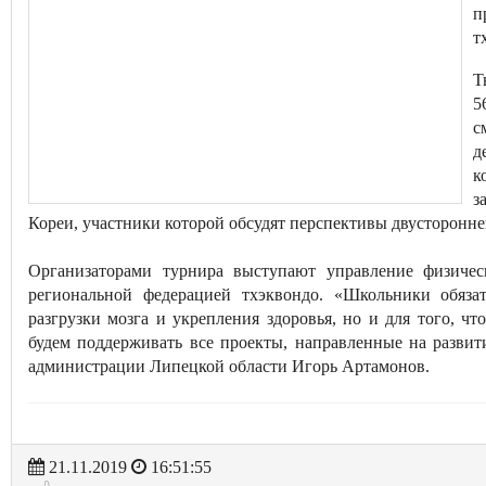
п
т
Т
5
с
д
к
з
Кореи, участники которой обсудят перспективы двустороннег
Организаторами турнира выступают управление физичес
региональной федерацией тхэквондо. «Школьники обяза
разгрузки мозга и укрепления здоровья, но и для того,
будем поддерживать все проекты, направленные на развит
администрации Липецкой области Игорь Артамонов.
21.11.2019
16:51:55