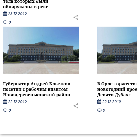
тела которых были
обнаружены в реке
23.12.2019
0
Губернатор Андрей Клычков
В Орле торжеств
посетил с рабочим визитом
новогодний прое
Новодеревеньковский район
Девяти Дубах»
22.12.2019
22.12.2019
0
0