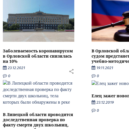
Заболеваемость коронавирусом
В Орловской обл
в Орловской области снизилась
судом предстане
на 10%
учебно-методиче
23.12.2021
19.11.2021
0
0
Елец зажег ново
23.12.2019
0
В Липецкой области проводится
доследственная проверка по
факту смерти двух школьниц,