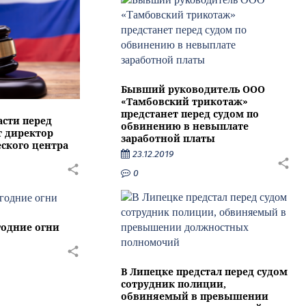
Бывший руководитель ООО
«Тамбовский трикотаж»
предстанет перед судом по
асти перед
обвинению в невыплате
т директор
заработной платы
ского центра
23.12.2019
0
годние огни
В Липецке предстал перед судом
сотрудник полиции,
обвиняемый в превышении