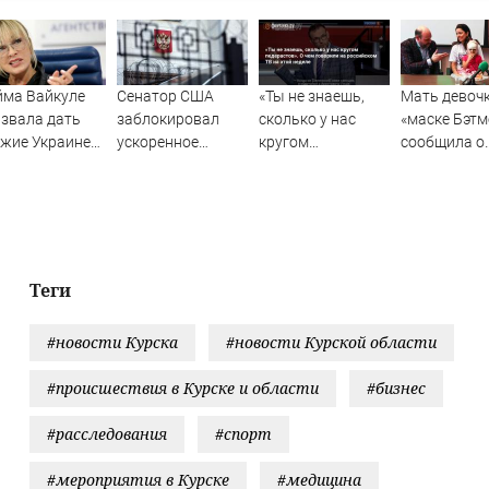
йма Вайкуле
Сенатор США
«Ты не знаешь,
Мать девочк
звала дать
заблокировал
сколько у нас
«маске Бэтм
жие Украине
ускоренное
кругом
сообщила о
есто музыки
принятие
педерастов». О
возвращени
законопроекта о
чем говорили на
Петербург
санкциях против
российском ТВ на
вопреки
РФ
этой неделе
санкциям
Теги
#новости Курска
#новости Курской области
#происшествия в Курске и области
#бизнес
#расследования
#спорт
#мероприятия в Курске
#медицина