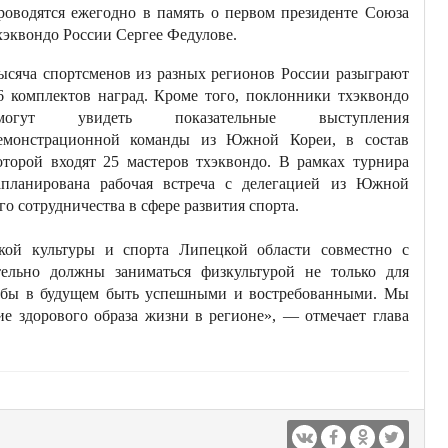
роводятся ежегодно в память о первом президенте Союза
хэквондо России Сергее Федулове.
ысяча спортсменов из разных регионов России разыграют
6 комплектов наград. Кроме того, поклонники тхэквондо
могут увидеть показательные выступления
емонстрационной команды из Южной Кореи, в состав
оторой входят 25 мастеров тхэквондо. В рамках турнира
апланирована рабочая встреча с делегацией из Южной
о сотрудничества в сфере развития спорта.
кой культуры и спорта Липецкой области совместно с
тельно должны заниматься физкультурой не только для
 чтобы в будущем быть успешными и востребованными. Мы
ие здорового образа жизни в регионе», — отмечает глава