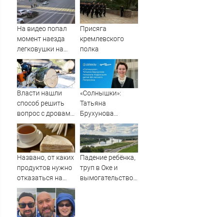
на семью и детей
массированных
у российских
атак
студентов
беспилотников
На видео попал
Присяга
момент наезда
кремлевского
легковушки на
полка
пешеходов, где
пострадали
минимум восемь
человек
Власти нашли
«Солнышки»:
06/08/2026 –
способ решить
Татьяна
Новости
вопрос с дровами
Брухунова
для жителей
показала
Калининградской
подросших детей
области
80-летнего
Петросяна
Названо, от каких
Падение ребёнка,
продуктов нужно
труп в Оке и
отказаться на
вымогательство
ужин
6 млн: главное за
день