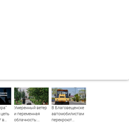
пра"
Умеренный ветер
В Благовещенске
 цепь
и переменная
автомобилистам
У в
облачность:
перекроют
прогноз на 7
«народную тропу»