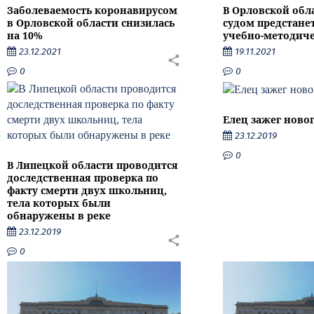
Заболеваемость коронавирусом
В Орловской обл
в Орловской области снизилась
судом предстане
на 10%
учебно-методиче
23.12.2021
19.11.2021
0
0
Елец зажег ново
23.12.2019
0
В Липецкой области проводится
доследственная проверка по
факту смерти двух школьниц,
тела которых были
обнаружены в реке
23.12.2019
0