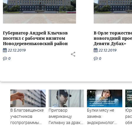
Губернатор Андрей Клычков
В Орле торжеств
посетил с рабочим визитом
новогодний прое
Новодеревеньковский район
Девяти Дубах»
22.12.2019
22.12.2019
0
0
В Благовещенске
Приговор
Булки мясу не
Юр
участников
американцу
замена:
рас
госпрограммы
Гилману за драки
эндокринолог
обя
арендного жилья
в воронежском
развенчал один
раб