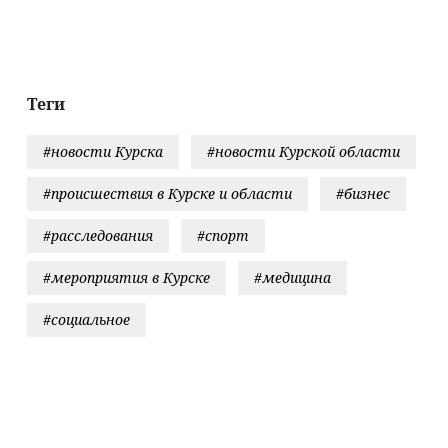
днимать
плату
трудникам
Теги
#новости Курска
#новости Курской области
#происшествия в Курске и области
#бизнес
#расследования
#спорт
#мероприятия в Курске
#медицина
#социальное