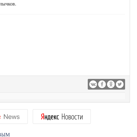
лычков.
РВЫМ