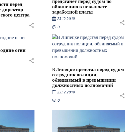
предстанет перед судом по
асти перед
обвинению в невыплате
т директор
заработной платы
ского центра
23.12.2019
0
годние огни
В Липецке предстал перед судом
сотрудник полиции,
обвиняемый в превышении
должностных полномочий
23.12.2019
0