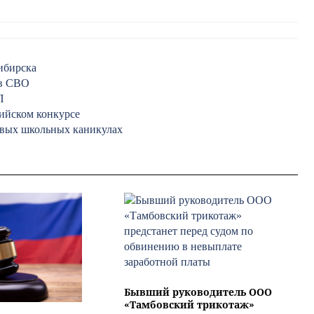
ибирска
ов СВО
П
ийском конкурсе
новых школьных каникулах
Бывший руководитель ООО
«Тамбовский трикотаж»