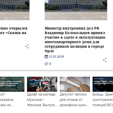
енно открылся
Министр внутренних дел РФ
кт «Сказки на
Владимир Колокольцев принял
участие в сдаче в эксплуатацию
многоквартирного дома для
сотрудников полиции в городе
Орле
21.12.2019
0
ист
Дрифт на мопеде.
Депутат Чаплин:
Бойцы "Дне
сказала,
Мужское /
для отказа от
уничтожили
зан ли
Женское. Выпуск
домофона нужно
позиций ВС
отодатель
от 31.10.2025
решение жильцов
Орехове