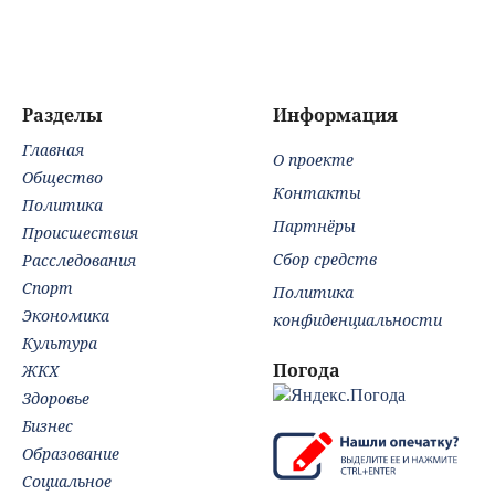
не заселили в
СИЗО
из набирающих
по
квартиры в
потребовали
популярность
зар
обещанную дату
ужесточить -
мифов о питании
со
(ФОТО)
Новости на
Вести.ru
Разделы
Информация
Главная
О проекте
Общество
Контакты
Политика
Партнёры
Происшествия
Сбор средств
Расследования
Спорт
Политика
Экономика
конфиденциальности
Культура
Погода
ЖКХ
Здоровье
Бизнес
Образование
Социальное