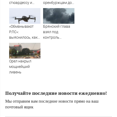
стюардессу и
оренбуржцам до
попал под арест -
+39°С, а затем -
АБН 24
грозы и
шквалистый
ветер
«Обманывают
Брянский глава
РЛС»:
взял под
выяснилось, как
контроль
дроны ВСУ
ситуацию с
долетели до
пожаром на
Екатеринбурга
улице Олега
Кошевого
Орел накрыл
мощнейший
ливень
Получайте последние новости ежедневно!
Мы отправим вам последние новости прямо на ваш
почтовый ящик