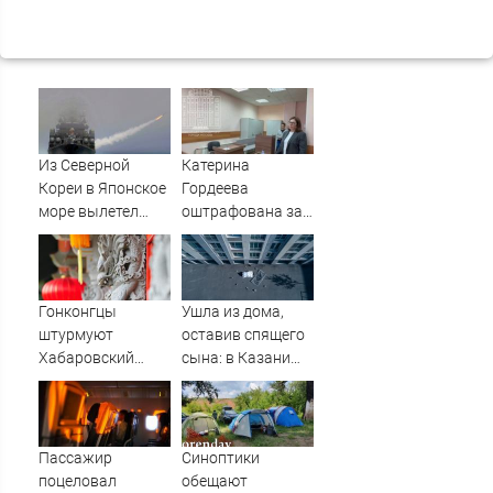
Из Северной
Катерина
Кореи в Японское
Гордеева
море вылетел
оштрафована за
неопознанный
пропаганду ЛГБТ
снаряд
в интернете -
Новости на
Вести.ru
Гонконгцы
Ушла из дома,
штурмуют
оставив спящего
Хабаровский
сына: в Казани
край
мать пойдет под
суд за гибель
малыша
07/08/2026 –
Пассажир
Синоптики
Новости
поцеловал
обещают