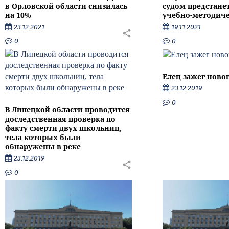
в Орловской области снизилась
судом предстане
на 10%
учебно-методиче
23.12.2021
19.11.2021
0
0
Елец зажег ново
23.12.2019
0
В Липецкой области проводится
доследственная проверка по
факту смерти двух школьниц,
тела которых были
обнаружены в реке
23.12.2019
0