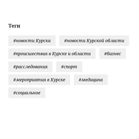
мещения и
лайн-формат
Теги
#новости Курска
#новости Курской области
#происшествия в Курске и области
#бизнес
#расследования
#спорт
#мероприятия в Курске
#медицина
#социальное