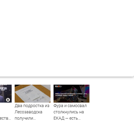
Два подростка из
Фура и самосвал
Лесозаводска
столкнулись на
ество
получили
ЕКАД — есть
ти в
реальные сроки
погибший. Кадры
ии
за теракт на
с места