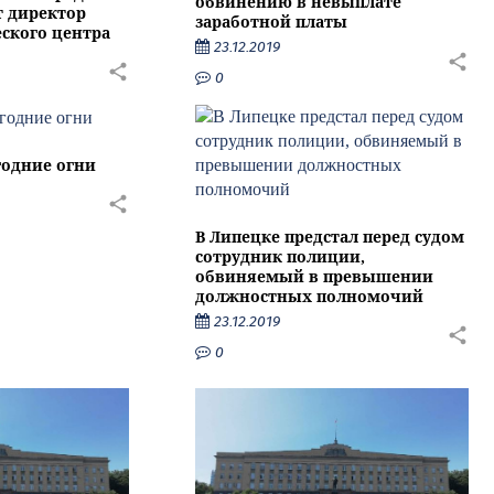
обвинению в невыплате
т директор
заработной платы
ского центра
23.12.2019
0
годние огни
В Липецке предстал перед судом
сотрудник полиции,
обвиняемый в превышении
должностных полномочий
23.12.2019
0