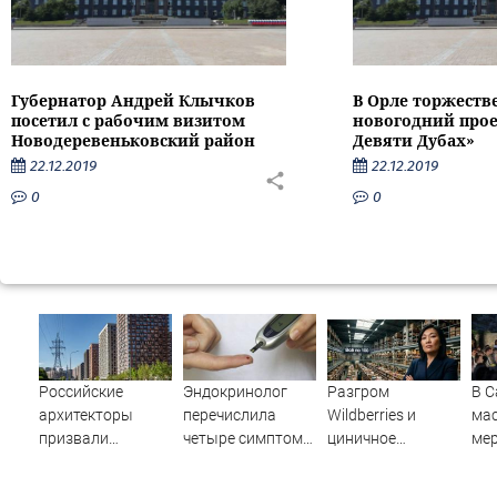
Губернатор Андрей Клычков
В Орле торжеств
посетил с рабочим визитом
новогодний прое
Новодеревеньковский район
Девяти Дубах»
22.12.2019
22.12.2019
0
0
Российские
Эндокринолог
Разгром
В 
архитекторы
перечислила
Wildberries и
ма
призвали
четыре симптома
циничное
мер
перестать
сахарного
обращение к
Дн
строить
диабета
русским
пер