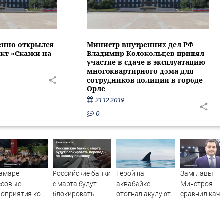
енно открылся
Министр внутренних дел РФ
кт «Сказки на
Владимир Колокольцев принял
участие в сдаче в эксплуатацию
многоквартирного дома для
сотрудников полиции в городе
Орле
21.12.2019
0
Самаре
Российские банки
Герой на
Замглавы
ссовые
с марта будут
аквабайке
Минстроя
оприятия ко
блокировать
отогнал акулу от
сравнил кач
ю города
переводы по
пляжа с людьми в
недвижимос
енесут в
новому признаку
Приморье
США и Росс