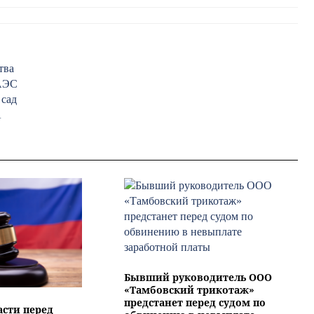
тва
ЧАЭС
 сад
А
Бывший руководитель ООО
«Тамбовский трикотаж»
предстанет перед судом по
асти перед