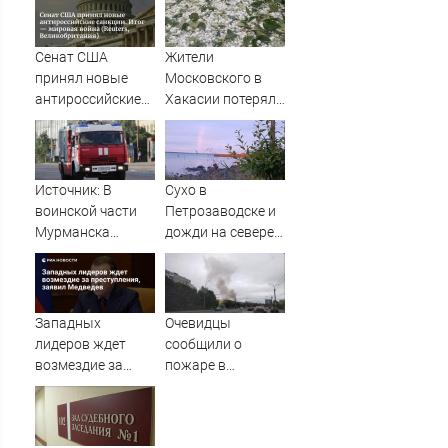
Сенат США
Жители
принял новые
Московского в
антироссийские
Хакасии потеряли
санкции. Итог —
урожай из-за
мировая война
града
(Reuters,
Великобритания)
Источник: В
Сухо в
воинской части
Петрозаводске и
Мурманска
дожди на севере:
загорелась
какую погоду
столовая
обещают 9
августа
Западных
Очевидцы
лидеров ждет
сообщили о
возмездие за
пожаре в
преступления,
Мурманске
заявил Медведев