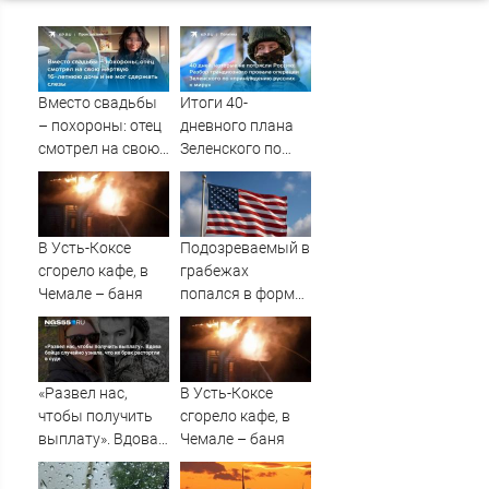
Вместо свадьбы
Итоги 40-
– похороны: отец
дневного плана
смотрел на свою
Зеленского по
мертвую 16-
принуждению к
летнюю дочь и не
миру: как
мог сдержать
ответила Россия,
слезы
полный разбор
В Усть-Коксе
Подозреваемый в
провала
сгорело кафе, в
грабежах
операции
Чемале – баня
попался в форме
Украины от
охранника перед
военкора Коца
новым налетом
«Развел нас,
В Усть-Коксе
чтобы получить
сгорело кафе, в
выплату». Вдова
Чемале – баня
бойца случайно
узнала, что их