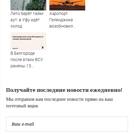
брак расторгли в
суде
Лето берёт тайм-
Аэропорт
аут: в Уфу идёт
Геленджика
холод
возобновил
работу
В Белгороде
после атаки ВСУ
ранены 13
человек, включая
детей
Получайте последние новости ежедневно!
Мы отправим вам последние новости прямо на ваш
почтовый ящик