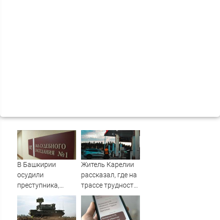
В Башкирии
Житель Карелии
осудили
рассказал, где на
преступника,
трассе трудности
напавшего на
с бензином
пару после
застолья