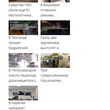
Средства ПВО
В Башкирии
сбили еще 92
отменили
беспилотника
режимы
ВСУ над
беспилотной и
Ярославской
ракетной
областью
опасности
В Таиланде
Сразу два
прошел
хедлайнера
буддийский
выступят в
ритуал прощания
Екатеринбурге
с убитыми
бесплатно.
россиянами
Рассказываем,
где их искать
В Петрозаводске
Трех
снесли пешехода,
туберкулезников
дурачившегося с
под конвоем
другом на
доставили в
проезжей части
больницу
Новосибирской
области
В Карелии
набирают