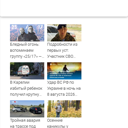
Бледный огонь:
Подробности из
вспоминаем
первых уст:
группу «25/17» —
Участник СВО
великую и (часто)
рассказал, что
ужасную
спасло его в
схватке с
медведем
В Карелии
Удар ВС РФ по
избитый ребенок
Украине в ночь на
получил крупную
8 августа 2026
компенсацию от
года: список
родителей
пораженных
обидчика (ВИДЕО)
целей в Киеве,
удар по Fire Point
Тройная авария
Осенние
с ракетами
на трассе под
каникулы у