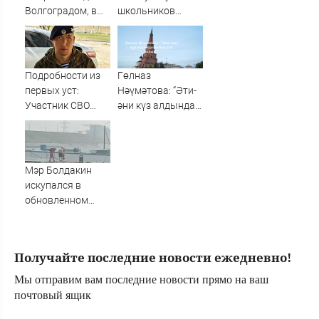
"Фламинго"
Волгоградом, в
школьников
больнице 6
будут длиннее
человек — видео
зимних
Подробности из
Гөлназ
первых уст:
Нәүмәтова: “Әти-
Участник СВО
әни күз алдында
рассказал, что
батып үлә яздым”
спасло его в
схватке с
медведем
Мэр Болдакин
искупался в
обновленном
бассейне на
Центральном
пляже: видео
Получайте последние новости ежедневно!
Мы отправим вам последние новости прямо на ваш
почтовый ящик