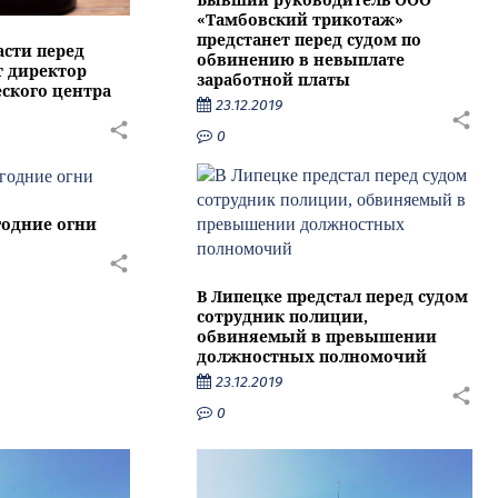
«Тамбовский трикотаж»
предстанет перед судом по
асти перед
обвинению в невыплате
т директор
заработной платы
ского центра
23.12.2019
0
годние огни
В Липецке предстал перед судом
сотрудник полиции,
обвиняемый в превышении
должностных полномочий
23.12.2019
0