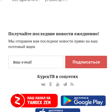
МЧС
страшнейшим
ночью в
националистом и
Шебалино
русофобом
Получайте последние новости ежедневно!
Мы отправим вам последние новости прямо на ваш
почтовый ящик
Подписаться
КурскТВ в соцсетях