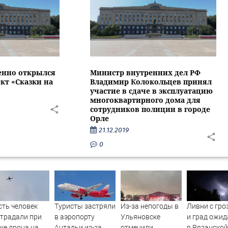
енно открылся
Министр внутренних дел РФ
кт «Сказки на
Владимир Колокольцев принял
участие в сдаче в эксплуатацию
многоквартирного дома для
сотрудников полиции в городе
Орле
21.12.2019
0
ть человек
Туристы застряли
Из-за непогоды в
Ливни с гро
традали при
в аэропорту
Ульяновске
и град ожи
ке дрона на
Антальи из-за
отменили
в Рязанской