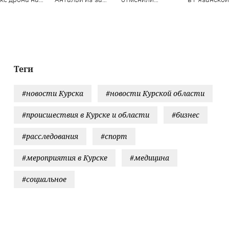
ьский НПЗ
сбоев в
фестиваль «Наше
области — 
расписании
время»
рейсов
Теги
#новости Курска
#новости Курской области
#происшествия в Курске и области
#бизнес
#расследования
#спорт
#мероприятия в Курске
#медицина
#социальное