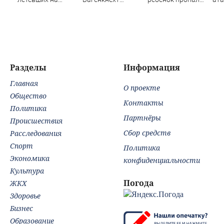
Москву
жёстко ответила
во время сплава
Ил
послу Украины
по реке
08/08/2026 –
Новости
Разделы
Информация
Главная
О проекте
Общество
Контакты
Политика
Партнёры
Происшествия
Сбор средств
Расследования
Спорт
Политика
Экономика
конфиденциальности
Культура
Погода
ЖКХ
Здоровье
Бизнес
Образование