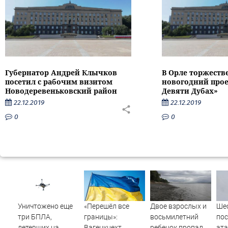
Губернатор Андрей Клычков
В Орле торжеств
посетил с рабочим визитом
новогодний прое
Новодеревеньковский район
Девяти Дубах»
22.12.2019
22.12.2019
0
0
Уничтожено еще
«Перешёл все
Двое взрослых и
Шес
три БПЛА,
границы»:
восьмилетний
пос
летевших на
Вагенкнехт
ребенок пропали
ата