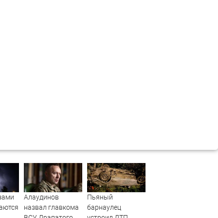
зами
Алаудинов
Пьяный
даются
назвал главкома
барнаулец
ВСУ Драпатого
устроил ДТП