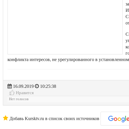
з
И
С
о
С
у
к
г
конфликта интересов, не урегулированного в установленном
16.09.2019
10:25:38
Нравится
Нет голосов
Добавь Kursktv.ru в список своих источников