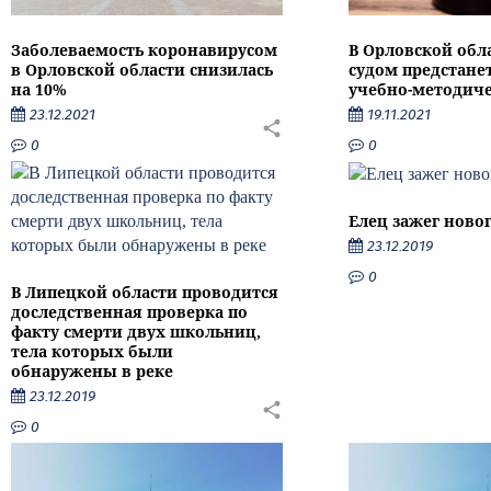
Заболеваемость коронавирусом
В Орловской обл
в Орловской области снизилась
судом предстане
на 10%
учебно-методиче
23.12.2021
19.11.2021
0
0
Елец зажег ново
23.12.2019
0
В Липецкой области проводится
доследственная проверка по
факту смерти двух школьниц,
тела которых были
обнаружены в реке
23.12.2019
0