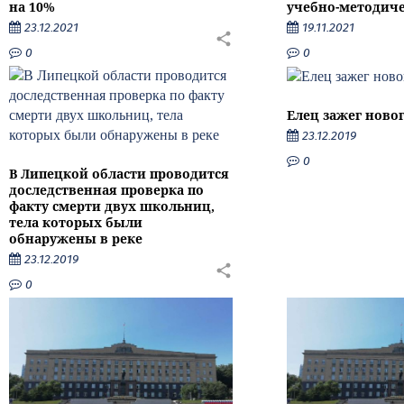
на 10%
учебно-методиче
23.12.2021
19.11.2021
0
0
Елец зажег ново
23.12.2019
0
В Липецкой области проводится
доследственная проверка по
факту смерти двух школьниц,
тела которых были
обнаружены в реке
23.12.2019
0