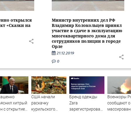
енно открылся
Министр внутренних дел РФ
кт «Сказки на
Владимир Колокольцев принял
участие в сдаче в эксплуатацию
многоквартирного дома для
сотрудников полиции в городе
Орле
21.12.2019
0
кашенко
США начали
Бренд одежды
Военкоры Р
ъяснил хитрый
раскачку
Zara
сообщают о
н с открытием
курильского
зарегистрировал
массирова
ницы для
вопроса на
в России
ударах по К
ропейцев
Дальнем
товарный знак
Востоке?