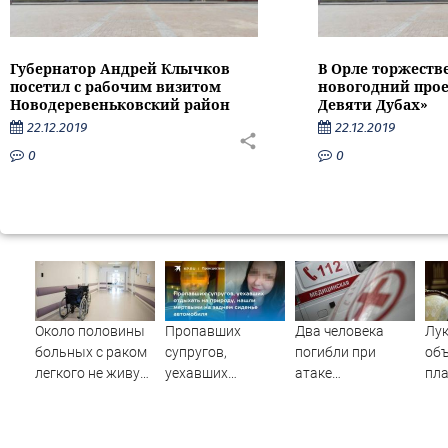
Губернатор Андрей Клычков
В Орле торжеств
посетил с рабочим визитом
новогодний прое
Новодеревеньковский район
Девяти Дубах»
22.12.2019
22.12.2019
0
0
Около половины
Пропавших
Два человека
Лу
больных с раком
супругов,
погибли при
об
легкого не живут
уехавших
атаке
пла
и года после
отдыхать на
беспилотника по
гра
постановки
природу, нашли
дому в Керчи
ев
диагноза
мертвыми на