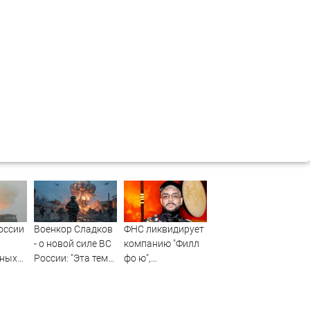
оссии
Военкор Сладков
ФНС ликвидирует
- о новой силе ВС
компанию "Филл
нных
России: "Эта тема
фо ю",
иеву
очень пугает
принадлежащую
украинское
Киркорову
военное