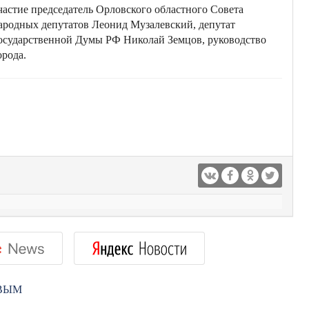
частие председатель Орловского областного Совета
ародных депутатов Леонид Музалевский, депутат
осударственной Думы РФ Николай Земцов, руководство
орода.
РВЫМ