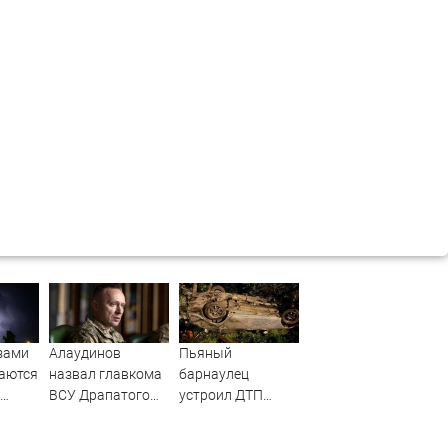
зами
Алаудинов
Пьяный
даются
назвал главкома
барнаулец
ВСУ Драпатого
устроил ДТП
МЧС
страшнейшим
ночью в
националистом и
Шебалино