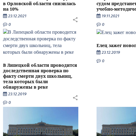
в Орловской области снизилась
судом предстане
на 10%
учебно-методиче
23.12.2021
19.11.2021
0
0
Елец зажег ново
23.12.2019
0
В Липецкой области проводится
доследственная проверка по
факту смерти двух школьниц,
тела которых были
обнаружены в реке
23.12.2019
0