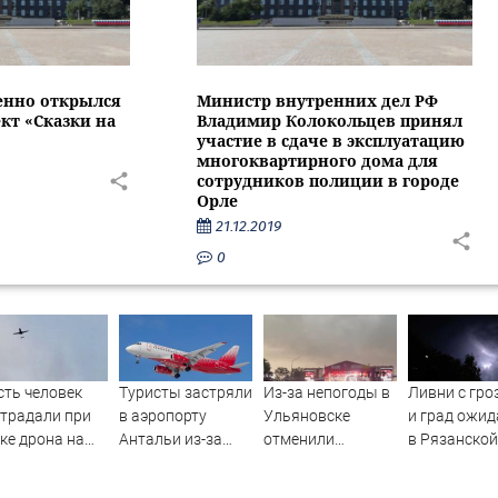
енно открылся
Министр внутренних дел РФ
кт «Сказки на
Владимир Колокольцев принял
участие в сдаче в эксплуатацию
многоквартирного дома для
сотрудников полиции в городе
Орле
21.12.2019
0
ть человек
Туристы застряли
Из-за непогоды в
Ливни с гро
традали при
в аэропорту
Ульяновске
и град ожи
ке дрона на
Антальи из-за
отменили
в Рязанской
ьский НПЗ
сбоев в
фестиваль «Наше
области — 
расписании
время»