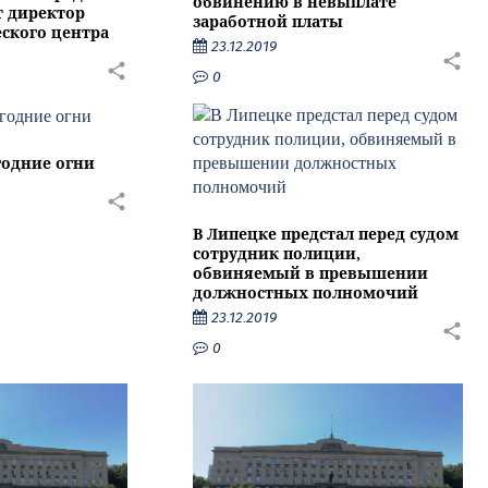
обвинению в невыплате
т директор
заработной платы
ского центра
23.12.2019
0
годние огни
В Липецке предстал перед судом
сотрудник полиции,
обвиняемый в превышении
должностных полномочий
23.12.2019
0