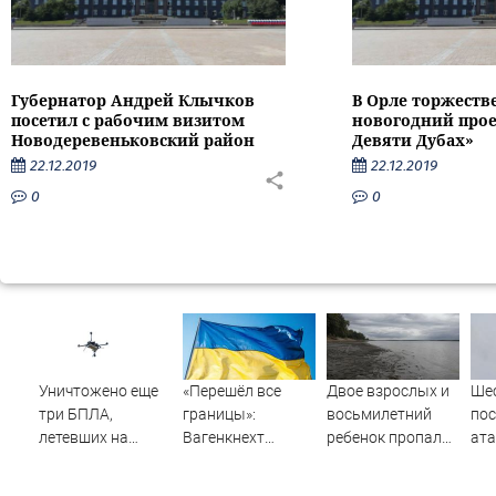
Губернатор Андрей Клычков
В Орле торжеств
посетил с рабочим визитом
новогодний прое
Новодеревеньковский район
Девяти Дубах»
22.12.2019
22.12.2019
0
0
Уничтожено еще
«Перешёл все
Двое взрослых и
Шес
три БПЛА,
границы»:
восьмилетний
пос
летевших на
Вагенкнехт
ребенок пропали
ата
Москву
жёстко ответила
во время сплава
Ил
послу Украины
по реке