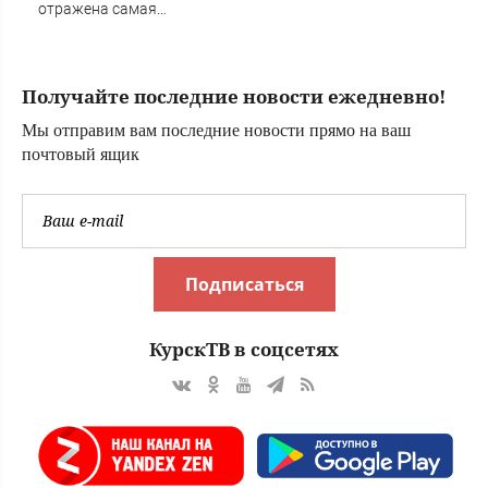
области сегодня -
отражена самая
Afanasy.biz –
массовая атака
Тверские новости.
БПЛА - сбито 88
Новости
дронов - Новости
Получайте последние новости ежедневно!
на Вести.ru
Мы отправим вам последние новости прямо на ваш
почтовый ящик
Подписаться
КурскТВ в соцсетях