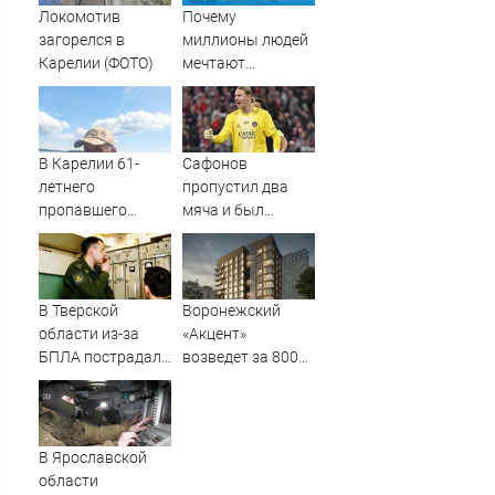
Локомотив
Почему
загорелся в
миллионы людей
Карелии (ФОТО)
мечтают
получить
российский
паспорт
В Карелии 61-
Сафонов
летнего
пропустил два
пропавшего
мяча и был
мужчину нашли
заменён в матче с
мертвым
«Мальоркой».
Российский
вратарь уступил
В Тверской
Воронежский
место Шевалье в
области из-за
«Акцент»
перерыве
БПЛА пострадал
возведет за 800
склад
млн рублей 12-
Вайлдберриз и
этажку рядом со
постройки в СНТ
скандальным ЖК
– Новости Твери и
«Родченко» у
В Ярославской
городов Тверской
Гродненской
области