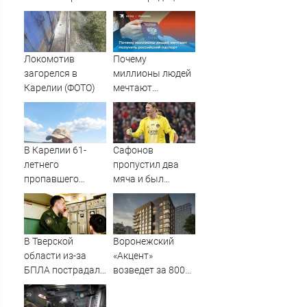
ценностей» в
посольстве РФ
Локомотив
Почему
загорелся в
миллионы людей
Карелии (ФОТО)
мечтают
получить
российский
паспорт
В Карелии 61-
Сафонов
летнего
пропустил два
пропавшего
мяча и был
мужчину нашли
заменён в матче с
мертвым
«Мальоркой».
Российский
вратарь уступил
В Тверской
Воронежский
место Шевалье в
области из-за
«Акцент»
перерыве
БПЛА пострадал
возведет за 800
склад
млн рублей 12-
Вайлдберриз и
этажку рядом со