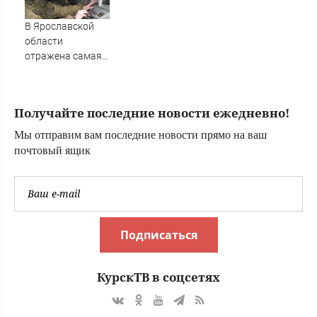
постройки в СНТ
скандальным ЖК
– Новости Твери и
«Родченко» у
В Ярославской
городов Тверской
Гродненской
области
области сегодня -
отражена самая
Afanasy.biz –
массовая атака
Тверские новости.
БПЛА - сбито 88
Новости
дронов - Новости
Получайте последние новости ежедневно!
на Вести.ru
Мы отправим вам последние новости прямо на ваш
почтовый ящик
Подписаться
КурскТВ в соцсетях