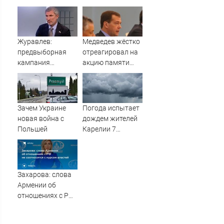
полмиллиона
дороге Центр —
Артем
Журавлев:
Медведев жёстко
предвыборная
отреагировал на
кампания
акцию памяти
"Яблока"
жертв Хиросимы
оплачивается из
и Нагасаки
иностранных
источников -
Зачем Украине
Погода испытает
Новости на
новая война с
дождем жителей
Вести.ru
Польшей
Карелии 7
августа
Захарова: слова
Армении об
отношениях с РФ
не соотносятся с
курсом властей