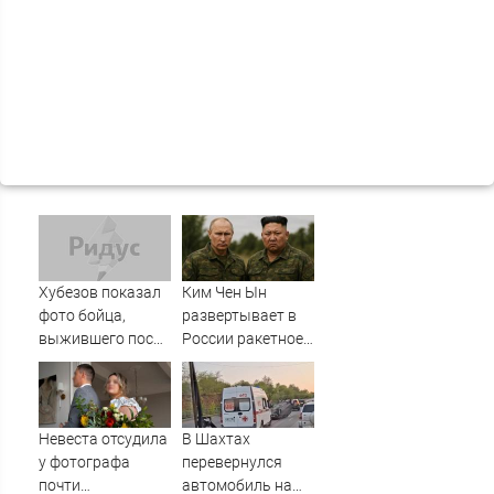
Хубезов показал
Ким Чен Ын
фото бойца,
развертывает в
выжившего после
России ракетное
медведя и молнии
подразделение
для нанесения
ударов по
Украине
Невеста отсудила
В Шахтах
у фотографа
перевернулся
почти
автомобиль на