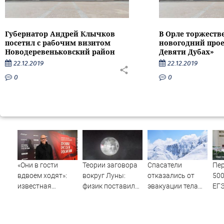
Губернатор Андрей Клычков
В Орле торжеств
посетил с рабочим визитом
новогодний прое
Новодеревеньковский район
Девяти Дубах»
22.12.2019
22.12.2019
0
0
«Они в гости
Теории заговора
Спасатели
Пер
вдвоем ходят»:
вокруг Луны:
отказались от
50
известная
физик поставил
эвакуации тела
ЕГЭ
журналистка
под сомнение
Натальи
МФ
подтвердила
снимки NASA
Наговицыной с
роман
семитысячника