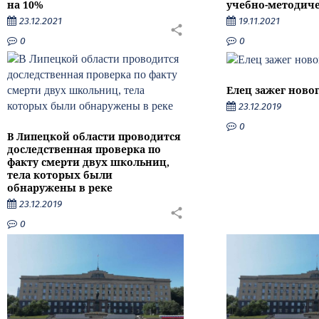
на 10%
учебно-методиче
23.12.2021
19.11.2021
0
0
Елец зажег ново
23.12.2019
0
В Липецкой области проводится
доследственная проверка по
факту смерти двух школьниц,
тела которых были
обнаружены в реке
23.12.2019
0