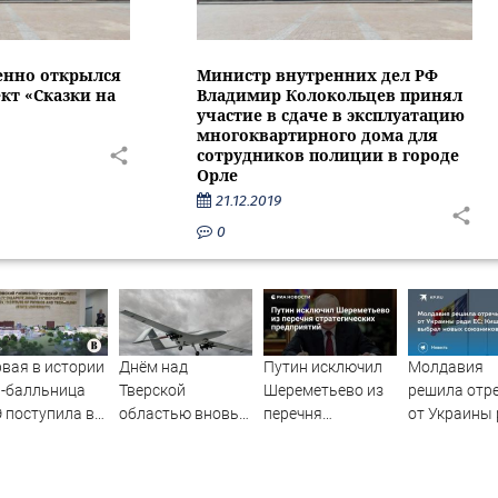
енно открылся
Министр внутренних дел РФ
кт «Сказки на
Владимир Колокольцев принял
участие в сдаче в эксплуатацию
многоквартирного дома для
сотрудников полиции в городе
Орле
21.12.2019
0
вая в истории
Днём над
Путин исключил
Молдавия
0-балльница
Тверской
Шереметьево из
решила отр
 поступила в
областью вновь
перечня
от Украины
ТИ
сбивали БПЛА
стратегических
ЕС: Кишине
предприятий
выбрал нов
союзников