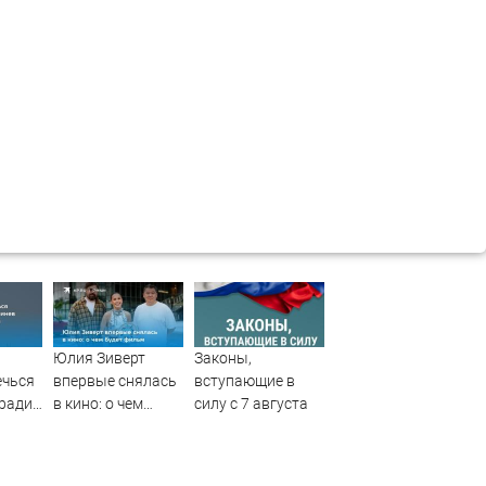
Юлия Зиверт
Законы,
ечься
впервые снялась
вступающие в
 ради
в кино: о чем
силу с 7 августа
в
будет фильм
ых