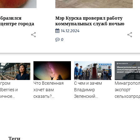
образился
Мэр Курска проверил работу
 центре города
коммунальных служб ночью
14.12.2024
0
згром
Что Вселенная
С чем и зачем
Минагропол
dberries и
хочет вам
Владимир
экспорт
ничное
сказать?
Зеленский
сельхозпро
ащение к
Выберите карту
прилетел в
Украины мо
сским
Таро - и
Белград - Лента
сократитьс
прочитайте
новостей Крыма
вдвое
послание -
AmurMedia.ru
Теги