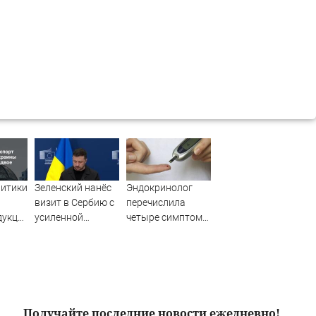
итики:
Зеленский нанёс
Эндокринолог
визит в Сербию с
перечислила
дукции
усиленной
четыре симптома
жет
охраной
сахарного
я
диабета
Получайте последние новости ежедневно!