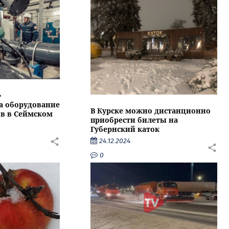
»
а оборудование
В Курске можно дистанционно
в в Сеймском
приобрести билеты на
Губернский каток
24.12.2024
0