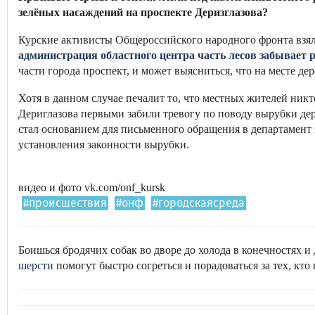
зелёных насаждений на проспекте Деризглазова?
Курские активисты Общероссийского народного фронта взялис
администрация областного центра часть лесов забывает 
части города проспект, и может выясниться, что на месте де
Хотя в данном случае печалит то, что местных жителей никт
Дериглазова первыми забили тревогу по поводу вырубки дер
стал основанием для письменного обращения в департамент 
установления законности вырубки.
видео и фото vk.com/onf_kursk
#происшествия
#онф
#городскаясреда
Боишься бродячих собак во дворе до холода в конечностях и
шерсти
помогут быстро согреться и порадоваться за тех, кто н