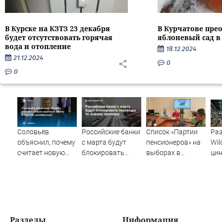
В Курске на КЗТЗ 23 декабря
В Курчатове пре
будет отсутствовать горячая
яблоневый сад в
вода и отопление
18.12.2024
21.12.2024
0
0
Соловьёв
Российские банки
Список «Партии
Ра
объяснил, почему
с марта будут
пенсионеров» на
Wil
считает новую
блокировать
выборах в
ци
крупную войну в
переводы по
Заксобрание
обр
Европе
новому признаку
возглавил 48-
ру
неизбежной
летний Алексей
Осмоловский
Разделы
Информация