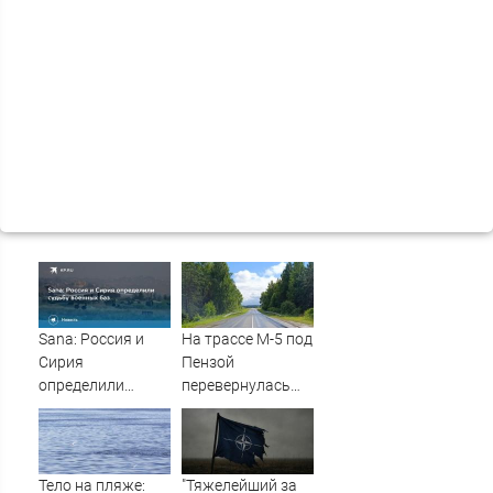
Sana: Россия и
На трассе М-5 под
Сирия
Пензой
определили
перевернулась
судьбу военных
фура - Столица58
баз
Тело на пляже:
"Тяжелейший за