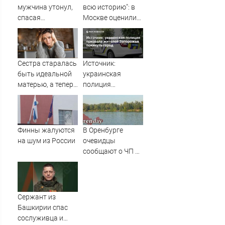
мужчина утонул,
всю историю": в
спасая
Москве оценили
маленькую дочку
масштаб кризиса
09/08/2026 –
в НАТО
Новости
Сестра старалась
Источник:
быть идеальной
украинская
матерью, а теперь
полиция
рыдает, потому
призвала
что у дочери к ней
жителей
куча претензий
Запорожья
покинуть город
Финны жалуются
В Оренбурге
на шум из России
очевидцы
сообщают о ЧП на
озере Старица
Сержант из
Башкирии спас
сослуживца и