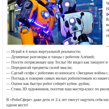
Ч
Н
ф
В
м
э
о
—
— Играй в 4 зонах виртуальной реальности;
— Душевные разговоры и танцы с роботом Алёшей;
— Посети потрясающее шоу Теслы! Не видел как танцуют и
— Передвигай предметы силой мысли;
— Сделай селфи с роботами из киносаги «Звездные войны»;
— Погладь и покорми самых милых робопитомцев из нашего
— Оцени как быстро робот соберёт кубик -рубик;
— Стань 3D художником, посетив наш мастер-класс по рис
В «РобоСфере» даже дети от 2-х лет смогут ощутить себя н
одном месте!