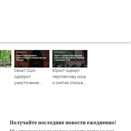
Сенат США
Юрист оценил
одобрил
перспективу иска
ужесточение
о снятии списка
санкций против
"Яблока" с
России
выборов в ГД
очного
Получайте последние новости ежедневно!