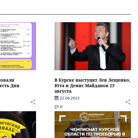
ковали
В Курске выступят Лев Лещенко,
есть Дня
Юта и Денис Майданов 23
августа
22.06.2023
0