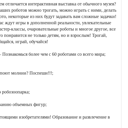
ем отличается интерактивная выставка от обычного музея?
аших роботов можно трогать, можно играть с ними, делать
ото, некоторые из них будут задавать вам сложные задачки!
ас ждут игры в дополненной реальности, увлекательные
астер-классы, очаровательные роботы и многое другое, все
то понравится не только детям, но и взрослым! Трогай,
бщайся, играй, обучайся!
 Познакомься более чем с 60 роботами со всего мира;
 поют молнии? Поспеши!!!;
 робозоопарка;
ованию объемных фигур;
астоящими изобретателями! Образование и развлечение в