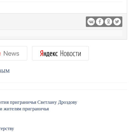
РВЫМ
вития приграничья Светлану Дроздову
и жителям приграничья
терству