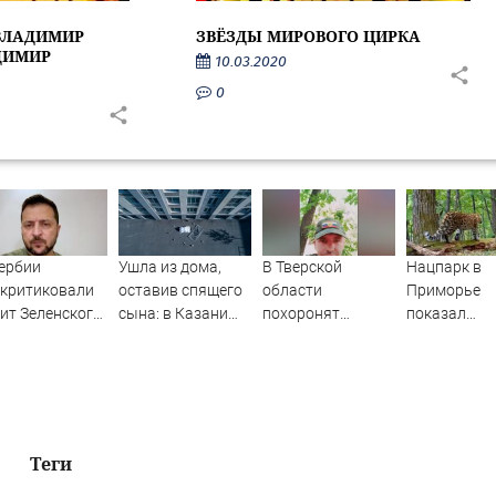
 ВЛАДИМИР
ЗВЁЗДЫ МИРОВОГО ЦИРКА
ДИМИР
10.03.2020
0
ербии
Ушла из дома,
В Тверской
Нацпарк в
скритиковали
оставив спящего
области
Приморье
ит Зеленского
сына: в Казани
похоронят
показал
елград
мать пойдет под
участника СВО
"модельную
суд за гибель
походку"
малыша
дальневост
07/08/2026 –
леопарда
Новости
Теги