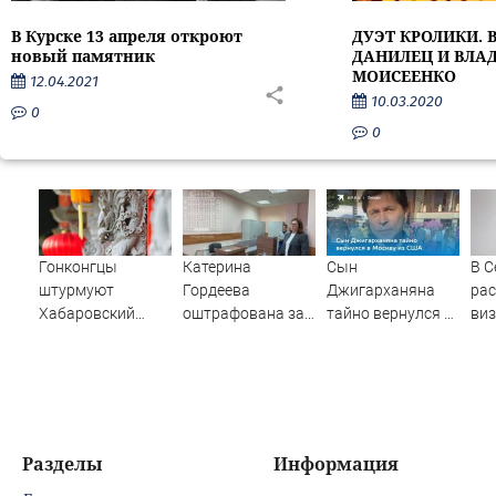
В Курске 13 апреля откроют
ДУЭТ КРОЛИКИ.
новый памятник
ДАНИЛЕЦ И ВЛА
МОИСЕЕНКО
12.04.2021
10.03.2020
0
0
Гонконгцы
Катерина
Сын
В С
штурмуют
Гордеева
Джигарханяна
ра
Хабаровский
оштрафована за
тайно вернулся в
виз
край
пропаганду ЛГБТ
Москву из США
в Б
в интернете -
Новости на
Вести.ru
Разделы
Информация