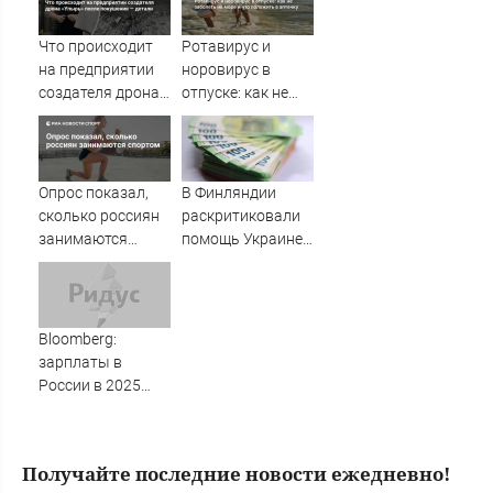
Что происходит
Ротавирус и
на предприятии
норовирус в
создателя дрона
отпуске: как не
«Упырь» после
заболеть на море
покушения —
и что положить в
детали
аптечку
Опрос показал,
В Финляндии
сколько россиян
раскритиковали
занимаются
помощь Украине
спортом
со стороны
Хельсинки
Bloomberg:
зарплаты в
России в 2025
превысили
уровень ЕС
Получайте последние новости ежедневно!