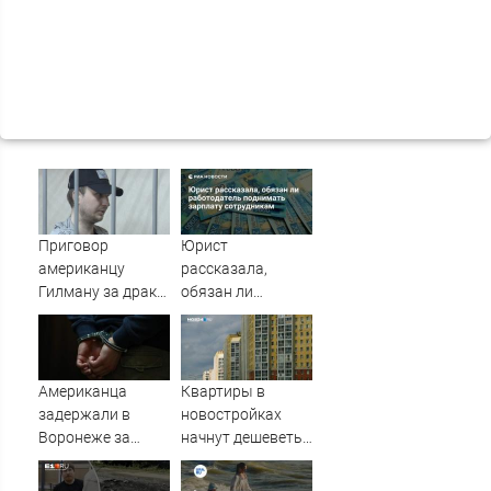
Приговор
Юрист
американцу
рассказала,
Гилману за драки
обязан ли
в воронежском
работодатель
СИЗО
поднимать
потребовали
зарплату
ужесточить -
сотрудникам
Американца
Квартиры в
Новости на
задержали в
новостройках
Вести.ru
Воронеже за
начнут дешеветь
пьяный дебош в
— когда ждать
поезде
снижения цен