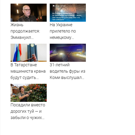
озере Старица
наполнился
ароматом
летнего сада
Жизнь
На Украине
продолжается:
прилетело по
Эммануил
немецкому
Виторган
автозаводу -
рассказывает
Мерц сам
свою историю со
накаркал этот
сцены
удар: Вот что там
В Татарстане
31-летний
собирали
машиниста крана
водитель фуры из
будут судить
Коми выслушал
после падения
приговор за
рабочего с 10-
смертельное ДТП
метровой высоты
в Кирове
09/08/2026 –
Посадили вместо
Новости
дорогих туй — и
забыли о чужих
взглядах: находка
для дачи, чтобы