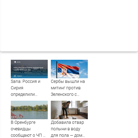
Sana: Россия и
Сербы вышли на
Сирия
митинг против
определили
Зеленского с
судьбу военных
портретами
баз
Путина
В Оренбурге
Добавила отвар
очевидцы
полыни в воду
сообщают о ЧП на
для пола — дом