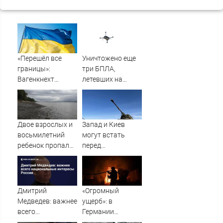
«Перешёл все
Уничтожено еще
границы»:
три БПЛА,
Вагенкнехт
летевших на
жёстко ответила
Москву
послу Украины
Двое взрослых и
Запад и Киев
восьмилетний
могут встать
ребенок пропали
перед
во время сплава
необходимостью
по реке
выполнить
08/08/2026 –
условия Путина
Новости
Дмитрий
«Огромный
Медведев: важнее
ущерб»: в
всего
Германии
национальные
рассказали об