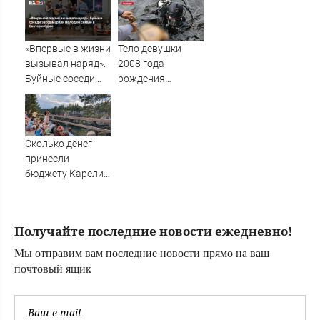
интересы России
ударах ВС России
по Украине
«Впервые в жизни
Тело девушки
вызывал наряд».
2008 года
Буйные соседи
рождения
закошмарили
подняли из реки
молодую семью в
Великой в Пскове
Екатеринбурге
Сколько денег
принесли
бюджету Карелии
туристы?
Получайте последние новости ежедневно!
Мы отправим вам последние новости прямо на ваш
почтовый ящик