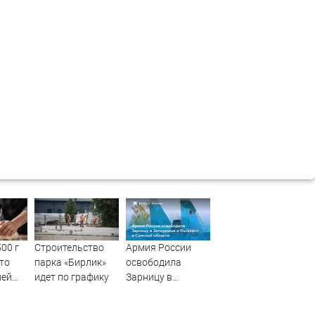
00 г
Строительство
Армия России
сто
парка «Бирлик»
освободила
ней
идет по графику
Зарницу в
Запорожье и
Рыжевку в