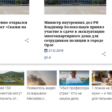
енно открылся
Министр внутренних дел РФ
кт «Сказки на
Владимир Колокольцев принял
участие в сдаче в эксплуатацию
многоквартирного дома для
сотрудников полиции в городе
Орле
21.12.2019
0
ее 150
Появилось видео
"Убил профессора
1 ложка на 5
нентов могут
со взрывом
страх": Кто на
муки — и те
лючить от
Mercedes с
самом деле
для пельме
а за долги
гендиректором
виноват в смерти
становится
«Уралдронзавода»
ученого Зезина,
нежным и