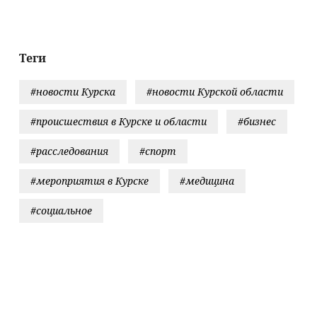
на Урале
остановившего
эластичным
мальчишек на
секрет
поле с горохом
идеального
блюда
Теги
#новости Курска
#новости Курской области
#происшествия в Курске и области
#бизнес
#расследования
#спорт
#мероприятия в Курске
#медицина
#социальное