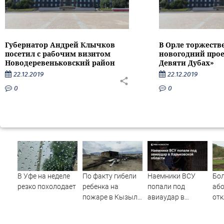
Губернатор Андрей Клычков
В Орле торжеств
посетил с рабочим визитом
новогодний прое
Новодеревеньковский район
Девяти Дубах»
22.12.2019
22.12.2019
0
0
В Уфе на неделе
По факту гибели
Наемники ВСУ
Бол
резко похолодает
ребенка на
попали под
або
пожаре в Кызыл-
авиаудар в
отк
Таше возбуждено
Харьковской
газ
уголовное дело
области