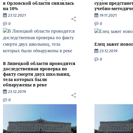
в Орловской области снизилась
судом предстане
на 10%
учебно-методиче
23.12.2021
19.11.2021
0
0
Елец зажег ново
23.12.2019
0
В Липецкой области проводится
доследственная проверка по
факту смерти двух школьниц,
тела которых были
обнаружены в реке
23.12.2019
0