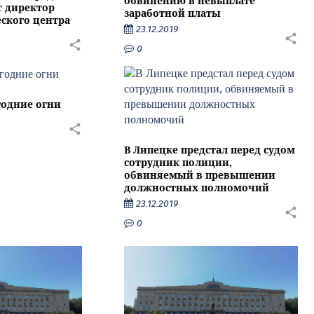
обвинению в невыплате
т директор
заработной платы
ского центра
23.12.2019
0
годние огни
В Липецке предстал перед судом
сотрудник полиции,
обвиняемый в превышении
должностных полномочий
23.12.2019
0