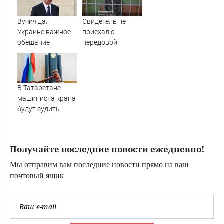
далеки от
рекордных
Вучич дал
Свидетель не
Украине важное
приехал с
обещание
передовой
В Татарстане
машиниста крана
будут судить
после падения
рабочего с 10-
метровой высоты
Получайте последние новости ежедневно!
09/08/2026 –
Новости
Мы отправим вам последние новости прямо на ваш
почтовый ящик