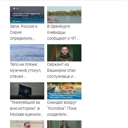
Sana: Россия и
В Оренбурге
Сирия
очевидцы
определили
сообщают о ЧП на
судьбу военных
озере Старица
баз
Тело на пляже:
Сержант из
мужчина утонул,
Башкирии спас
спасая
сослуживца и
маленькую дочку
получил ранение
09/08/2026 –
в зоне СВО
Новости
"Тяжелейший за
Скандал вокруг
всю историю": в
"Колобка": Пока
Москве оценили
создатели
масштаб кризиса
отбиваются от
в НАТО
угроз, сборы