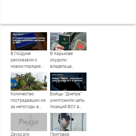
В Госдуме
В Харькове
рассказали о
осудили
новом порядке
владельца
получения
канала о засадах
квитанций за
ТЦК
ЖКУ
Количество
Бойцы "Днепра"
пострадавших из-
уничтожили цепь
за непогоды в
позиций ВСУ в
Ростове-на-Дону
Орехове
возросло до 28
Zavoz.pro
Приговор