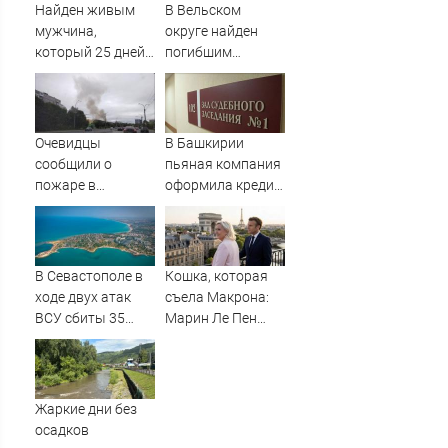
Найден живым
В Вельском
мужчина,
округе найден
который 25 дней
погибшим
блуждал по тайге
пропавший
(ФОТО)
полуторагодовалый
ребёнок
Очевидцы
В Башкирии
сообщили о
пьяная компания
пожаре в
оформила кредит
Мурманске
на знакомого
В Севастополе в
Кошка, которая
ходе двух атак
съела Макрона:
ВСУ сбиты 35
Марин Ле Пен
беспилотников -
готова стать
Новости на
президентом
Вести.ru
Франции. Что это
даст России
Жаркие дни без
осадков